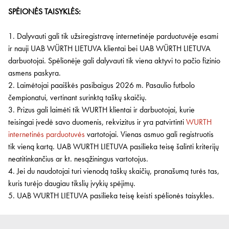
SPĖIONĖS TAISYKLĖS:
1. Dalyvauti gali tik užsiregistravę internetinėje parduotuvėje esami
ir nauji UAB WÜRTH LIETUVA klientai bei UAB WÜRTH LIETUVA
darbuotojai. Spėlionėje gali dalyvauti tik viena aktyvi to pačio fizinio
asmens paskyra.
2. Laimėtojai paaiškės pasibaigus 2026 m. Pasaulio futbolo
čempionatui, vertinant surinktą taškų skaičių.
3. Prizus gali laimėti tik WURTH klientai ir darbuotojai, kurie
teisingai įvedė savo duomenis, rekvizitus ir yra patvirtinti
WURTH
internetinės parduotuvės
vartotojai. Vienas asmuo gali registruotis
tik vieną kartą. UAB WURTH LIETUVA pasilieka teisę šalinti kriterijų
neatitinkančius ar kt. nesąžiningus vartotojus.
4. Jei du naudotojai turi vienodą taškų skaičių, pranašumą turės tas,
kuris turėjo daugiau tikslių įvykių spėjimų.
5. UAB WURTH LIETUVA pasilieka teisę keisti spėlionės taisykles.