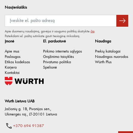
Naujienlaiškis
Apie duomenų naudojimą, gavėjus ir saugumo politiką skaitykite
čia
.
Pateikdami el. paštą sutinkate gauti tiesioginę rinkodarą.
Įmonė
El. parduotuvė
Naudinga
Apie mus
Pirkimo internetu sąlygos
Prekių katalogai
Paslaugos
Grąžinimo taisyklės
Naudingos nuorodos
Etikos kodeksas
Privatumo politika
Würth Plus
Karjera
Spėlionė
Kontaktai
Wurth Lietuva UAB
Jačionių g. 1B, Pivonijos sen.
,
Ukmergės raj.
,
LT-20101
Lietuva
+370 694 91387