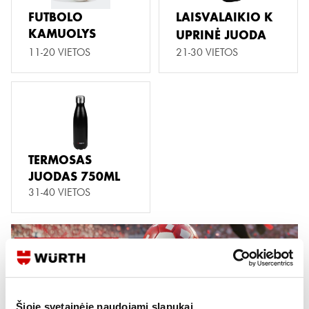
FUTBOLO
LAISVALAIKIO K
KAMUOLYS
UPRINĖ JUODA
11-20 VIETOS
21-30 VIETOS
TERMOSAS
JUODAS 750ML
31-40 VIETOS
FUTBOLO SPĖLIONĖS TAISYKLĖS
GAUNAMI TAŠKAI UŽ:
Šioje svetainėje naudojami slapukai