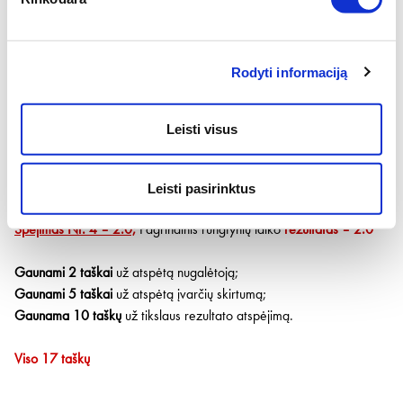
Gaunami 5 taškai
už teisingai atspėtas lygiąsias (įvarčių skirtumą);
Gaunama 10 taškų
už tikslių spėjimą.
Rodyti informaciją
Viso 15 taškų
Spėjimas Nr. 3 – 1:2;
Pagrindinis rungtynių laiko
rezultatas – 1:1,
Leisti visus
po pratęsimo 1:2
Gaunama 0 taškų
, nes vertinamas tik pagrindinis rungtynių laikas.
Leisti pasirinktus
Spėjimas Nr. 4 – 2:0;
Pagrindinis rungtynių laiko
rezultatas – 2:0
Gaunami 2 taškai
už atspėtą nugalėtoją;
Gaunami 5 taškai
už atspėtą įvarčių skirtumą;
Gaunama 10 taškų
už tikslaus rezultato atspėjimą.
Viso 17 taškų