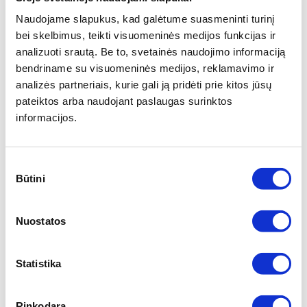
Naudojame slapukus, kad galėtume suasmeninti turinį
• Atspėtą laimėjusią komandą - 2 taškai.
bei skelbimus, teikti visuomeninės medijos funkcijas ir
• Atspėtą laimėtoją ir įvarčių skirtumą ar lygiąsias - 5 taškai.
analizuoti srautą. Be to, svetainės naudojimo informaciją
• Atspėtą tikslų varžybų rezultatą - 10 taškų.
bendriname su visuomeninės medijos, reklamavimo ir
• Taškai skiriami už
pagrindinį varžybų laiką
.
analizės partneriais, kurie gali ją pridėti prie kitos jūsų
• Surinkus vienodą taškų skirtumą aukščiau reitinguojamas
pateiktos arba naudojant paslaugas surinktos
naudotojas, turėjęs daugiau tikslių spėjimų.
informacijos.
Pavyzdžiui:
Sutikimo
Spėjimas Nr. 1 – 1:0;
Pagrindinis rungtynių laiko
rezultatas – 2:1
Būtini
pasirinkimas
Gaunami 2 taškai
už atspėtą nugalėtoją;
Gaunami 5 taškai
už atspėtą vieno įvarčio persvarą.
Nuostatos
Viso 7 taškai
Statistika
Spėjimas Nr. 2 – 2:2;
Pagrindinis rungtynių laiko
rezultatas – 2:2
Rinkodara