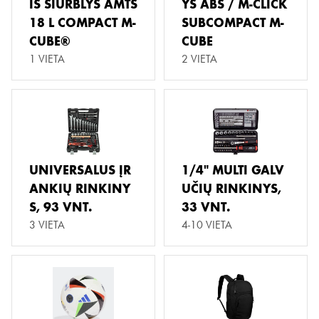
IS SIURBLYS AMTS
YS ABS / M-CLICK
18 L COMPACT M-
SUBCOMPACT M-
CUBE®
CUBE
1 VIETA
2 VIETA
UNIVERSALUS ĮR
1/4" MULTI GALV
ANKIŲ RINKINY
UČIŲ RINKINYS,
S, 93 VNT.
33 VNT.
3 VIETA
4-10 VIETA