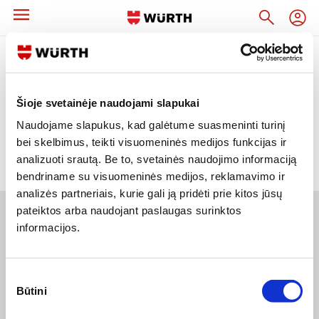
Grįžti
IŠPARDAVIMAS
IŠPARDAVIMAS
Deja, bet prieinamų prekių šioje kategorijoje
Šioje svetainėje naudojami slapukai
nebėra.
Naudojame slapukus, kad galėtume suasmeninti turinį
bei skelbimus, teikti visuomeninės medijos funkcijas ir
analizuoti srautą. Be to, svetainės naudojimo informaciją
bendriname su visuomeninės medijos, reklamavimo ir
analizės partneriais, kurie gali ją pridėti prie kitos jūsų
pateiktos arba naudojant paslaugas surinktos
informacijos.
Naujienlaiškis
Sutikimo
Apie duomenų naudojimą, gavėjus ir saugumo politiką skaitykite
čia
.
Būtini
pasirinkimas
Pateikdami el. paštą sutinkate gauti tiesioginę rinkodarą.
Įmonė
El. parduotuvė
Naudinga