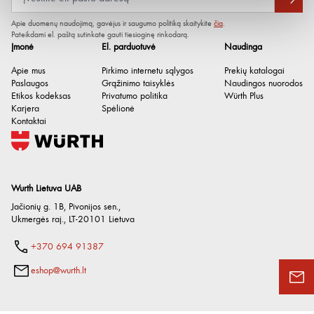
Apie duomenų naudojimą, gavėjus ir saugumo politiką skaitykite
čia
.
Pateikdami el. paštą sutinkate gauti tiesioginę rinkodarą.
Įmonė
El. parduotuvė
Naudinga
Apie mus
Pirkimo internetu sąlygos
Prekių katalogai
Paslaugos
Grąžinimo taisyklės
Naudingos nuorodos
Etikos kodeksas
Privatumo politika
Würth Plus
Karjera
Spėlionė
Kontaktai
Wurth Lietuva UAB
Jačionių g. 1B, Pivonijos sen.
,
Ukmergės raj.
,
LT-20101
Lietuva
+370 694 91387
eshop@wurth.lt