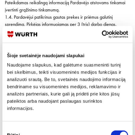
Pateikdamas reikalingą informaciją Pardavėjo atstovams tinkamai
įvertinti grąžinimo tinkamumą.
1.4. Pardavėjui patikrinus gautas prekes ir priėmus galutinį
sprendimą, Pirkėjas informuojamas per 3 (tris) darbo dienas.
Grąžinimui tinkamoms prekėms Pardavėjas išrašo Pirkėjui Kreditinę
Sąskaitą-faktūrą.
1.5. Grąžinimui netinkamas prekes Pirkėjas turi atsiimti iš Pardavėjo
sandėlio per 10 (dešimt) darbo dienų po galutinio Pardavėjo
Šioje svetainėje naudojami slapukai
sprendimo. Pirkėjui neatsiėmus prekių, jos bus utilizuojamos.
Naudojame slapukus, kad galėtume suasmeninti turinį
bei skelbimus, teikti visuomeninės medijos funkcijas ir
2. BROKUOTŲ PREKIŲ GRĄŽINIMAS IŠ PIRKĖJŲ
analizuoti srautą. Be to, svetainės naudojimo informaciją
bendriname su visuomeninės medijos, reklamavimo ir
2.1. Pirkėjai gali grąžinti brokuotas prekes pakeitimui, įsitikinus, kad
analizės partneriais, kurie gali ją pridėti prie kitos jūsų
tai gamyklinis defektas, jeigu
Pardavėjo Pirkėjui parduotų prekių
pateiktos arba naudojant paslaugas surinktos
atžvilgiu galioja toms prekėms suteikti garantiniai terminai bei
informacijos.
garantijos sąlygos, apibrėžti konkrečios prekės techniniuose
dokumentuose.
2.2. Pirkėjui grąžinant jo manymu nekokybiškas ar sugedusias
Sutikimo
prekes Pirkėjas užpildo BROKO AKTĄ ir pateikia atsakingam