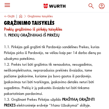
Grįžti
Grąžinimo taisyklės
Grąžinimo taisyklės
Prekių grąžinimo iš pirkėjų taisyklės
1. PREKIŲ GRĄŽINIMAS IŠ PIRKĖJŲ
1.1. Pirkėjas gali grąžinti tik Pardavėjo sandėlines Prekes, kurias
Pirkėjas pirko iš Pardavėjo, ne vėliau kaip per 14 darbo dienų po
užsakymo pateikimo.
1.2. Prekės turi būti grąžintos tik nenaudotos, nesugadintos,
neiškomplektuotos, nepraradusios prekinės išvaizdos, tame
pačiame įpakavime, kuriame jos buvo gautos iš pardavėjo.
Įpakavimas turi būti tvarkingas, įpakavimo detalės neturi būti
sugadintos. Prekių ir jų pakuotės išvaizda turi būti tinkama
pakartotiniam pardavimui.
1.3. Grąžinant Prekes Pirkėjas užpildo
PRAŠYMĄ GRĄŽINTI
PREKES
elektroninėje erdvėje “Mano Užsakymai” skiltyje.