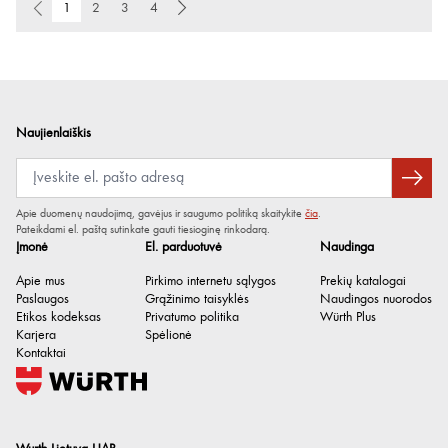
1
2
3
4
Naujienlaiškis
Apie duomenų naudojimą, gavėjus ir saugumo politiką skaitykite
čia
.
Pateikdami el. paštą sutinkate gauti tiesioginę rinkodarą.
Įmonė
El. parduotuvė
Naudinga
Apie mus
Pirkimo internetu sąlygos
Prekių katalogai
Paslaugos
Grąžinimo taisyklės
Naudingos nuorodos
Etikos kodeksas
Privatumo politika
Würth Plus
Karjera
Spėlionė
Kontaktai