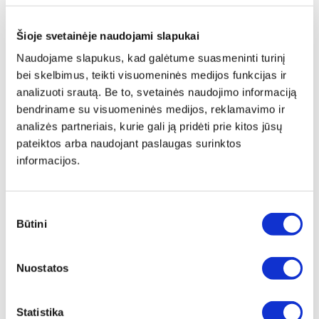
Šioje svetainėje naudojami slapukai
Naudojame slapukus, kad galėtume suasmeninti turinį
LIPDUKŲ TIRPDIKLIS NUĖMĖJAS
RANKŲ PLOVIMO PASTA PLUS 4L
bei skelbimus, teikti visuomeninės medijos funkcijas ir
STICKER EX, 500ML
analizuoti srautą. Be to, svetainės naudojimo informaciją
bendriname su visuomeninės medijos, reklamavimo ir
Peržiūrėti
Peržiūrėti
analizės partneriais, kurie gali ją pridėti prie kitos jūsų
pateiktos arba naudojant paslaugas surinktos
informacijos.
Sutikimo
Būtini
pasirinkimas
GRANULIUOTAS ABSORBENTAS
PLOVIMO KONCENTRATAS BMF
17KG
5L
Nuostatos
Peržiūrėti
Peržiūrėti
Statistika