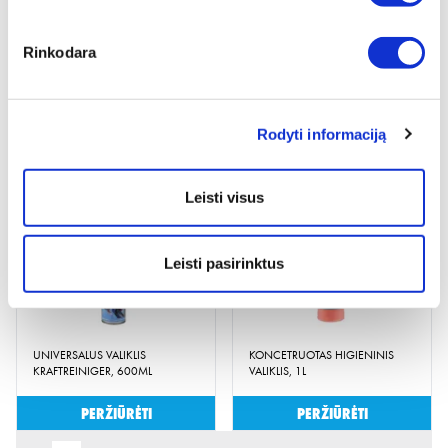
Rinkodara
TEPALO DĖMIŲ VALIKLIS,1L
UNIVERSALUS VALIKLIS IPA,
Rodyti informaciją
500ML
Peržiūrėti
Peržiūrėti
Leisti visus
Leisti pasirinktus
UNIVERSALUS VALIKLIS
KONCETRUOTAS HIGIENINIS
KRAFTREINIGER, 600ML
VALIKLIS, 1L
Peržiūrėti
Peržiūrėti