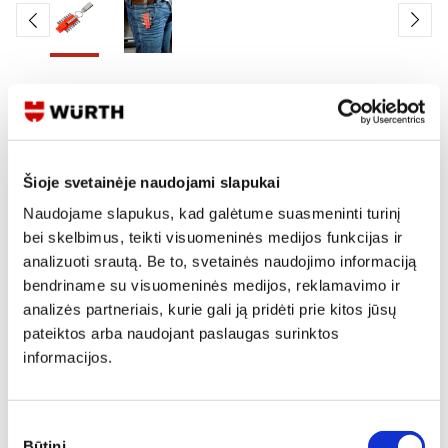
Skaityti produkto aprašymą
Produkto Nr.
0614 211
EAN
4062856389469
Šioje svetainėje naudojami slapukai
Kainos matomos tik registruotiems vartotojams.
Naudojame slapukus, kad galėtume suasmeninti turinį
Prisijungti / Registruotis
bei skelbimus, teikti visuomeninės medijos funkcijas ir
analizuoti srautą. Be to, svetainės naudojimo informaciją
Rašyti užklausą
bendriname su visuomeninės medijos, reklamavimo ir
analizės partneriais, kurie gali ją pridėti prie kitos jūsų
pateiktos arba naudojant paslaugas surinktos
Reikia daugiau informacijos?
informacijos.
Rodyti artimiausią parduotuvę
Skambinti:
+370 694 91387
Sutikimo
Būtini