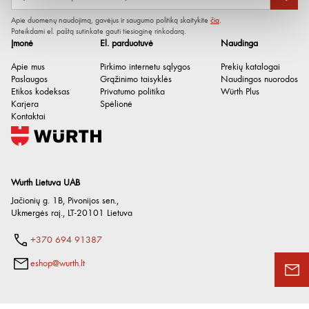
Aukštis
19 mm
Apie duomenų naudojimą, gavėjus ir saugumo politiką skaitykite
čia
.
Produkto svoris, kg
Pateikdami el. paštą sutinkate gauti tiesioginę rinkodarą.
80 g
Įmonė
El. parduotuvė
Naudinga
Apie mus
Pirkimo internetu sąlygos
Prekių katalogai
Paslaugos
Grąžinimo taisyklės
Naudingos nuorodos
Etikos kodeksas
Privatumo politika
Würth Plus
Karjera
Spėlionė
Kontaktai
Wurth Lietuva UAB
Jačionių g. 1B, Pivonijos sen.
,
Ukmergės raj.
,
LT-20101
Lietuva
+370 694 91387
eshop@wurth.lt