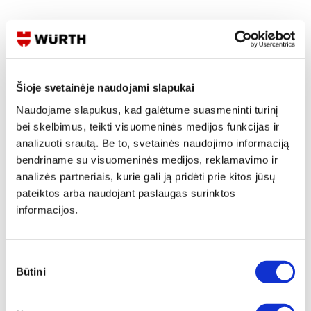
Skaityti produkto aprašymą
Produkto Nr.
0714 110 200
EAN
4056807662107
Šioje svetainėje naudojami slapukai
Kainos matomos tik registruotiems vartotojams.
Prisijungti / Registruotis
Naudojame slapukus, kad galėtume suasmeninti turinį
bei skelbimus, teikti visuomeninės medijos funkcijas ir
Rašyti užklausą
analizuoti srautą. Be to, svetainės naudojimo informaciją
bendriname su visuomeninės medijos, reklamavimo ir
analizės partneriais, kurie gali ją pridėti prie kitos jūsų
Reikia daugiau informacijos?
pateiktos arba naudojant paslaugas surinktos
informacijos.
Rodyti artimiausią parduotuvę
Skambinti:
+370 694 91387
Sutikimo
Būtini
pasirinkimas
Produkto aprašymas