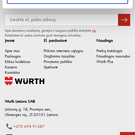
Produkto svoris, kg
0.45 g
Naujienlaiškis
Apie duomenų naudojimą, gavėjus ir saugumo politiką skaitykite
čia
.
Pateikdami el. paštą sutinkate gauti tiesioginę rinkodarą.
Įmonė
El. parduotuvė
Naudinga
Apie mus
Pirkimo internetu sąlygos
Prekių katalogai
Paslaugos
Grąžinimo taisyklės
Naudingos nuorodos
Etikos kodeksas
Privatumo politika
Würth Plus
Karjera
Spėlionė
Kontaktai
Wurth Lietuva UAB
Jačionių g. 1B, Pivonijos sen.
,
Ukmergės raj.
,
LT-20101
Lietuva
+370 694 91387