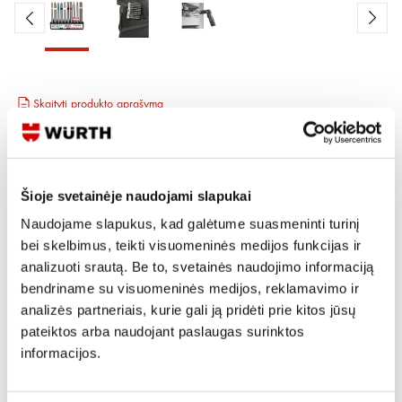
Skaityti produkto aprašymą
Produkto Nr.
0614 250 020
EAN
4062856544868
Kainos matomos tik registruotiems vartotojams.
Šioje svetainėje naudojami slapukai
Prisijungti / Registruotis
Naudojame slapukus, kad galėtume suasmeninti turinį
Rašyti užklausą
bei skelbimus, teikti visuomeninės medijos funkcijas ir
analizuoti srautą. Be to, svetainės naudojimo informaciją
bendriname su visuomeninės medijos, reklamavimo ir
Reikia daugiau informacijos?
analizės partneriais, kurie gali ją pridėti prie kitos jūsų
pateiktos arba naudojant paslaugas surinktos
Rodyti artimiausią parduotuvę
informacijos.
Skambinti:
+370 694 91387