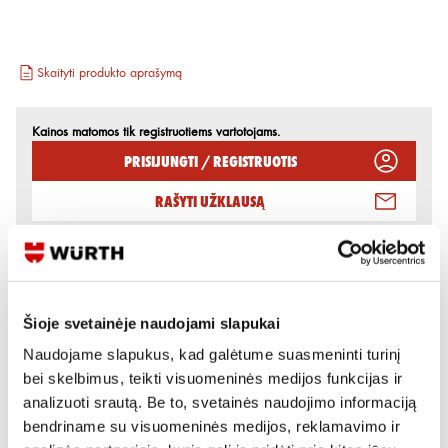
Skaityti produkto aprašymą
Kainos matomos tik registruotiems vartotojams.
Prisijungti / Registruotis
Rašyti užklausą
Reikia daugiau informacijos?
Rodyti artimiausią parduotuvę
Šioje svetainėje naudojami slapukai
Skambinti:
+370 694 91387
Naudojame slapukus, kad galėtume suasmeninti turinį
bei skelbimus, teikti visuomeninės medijos funkcijas ir
analizuoti srautą. Be to, svetainės naudojimo informaciją
bendriname su visuomeninės medijos, reklamavimo ir
Variantai