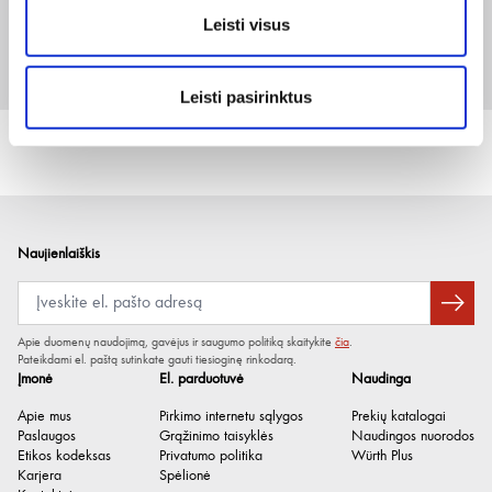
Leisti visus
25
Prisijungti arba registruotis
1 vnt
Leisti pasirinktus
Naujienlaiškis
Apie duomenų naudojimą, gavėjus ir saugumo politiką skaitykite
čia
.
Pateikdami el. paštą sutinkate gauti tiesioginę rinkodarą.
Įmonė
El. parduotuvė
Naudinga
Apie mus
Pirkimo internetu sąlygos
Prekių katalogai
Paslaugos
Grąžinimo taisyklės
Naudingos nuorodos
Etikos kodeksas
Privatumo politika
Würth Plus
Karjera
Spėlionė