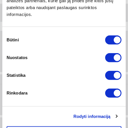
analizės partneriais, kurie gali ją pridėti prie kitos jūsų
pateiktos arba naudojant paslaugas surinktos
Filtrai
informacijos.
Geležtės plotis
Pakuotė
Sutikimo
0715 66 060
Būtini
pasirinkimas
9
Prisijungti arba registruotis
Nuostatos
Statistika
0715 66 210
Rinkodara
18
Prisijungti arba registruotis
Rodyti informaciją
0715 66 350