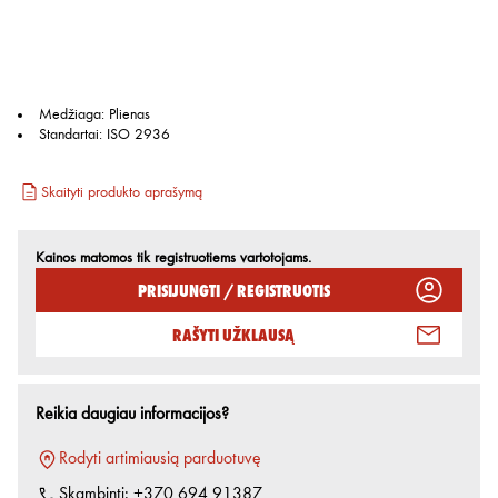
Medžiaga
:
Plienas
Standartai
:
ISO 2936
Skaityti produkto aprašymą
Kainos matomos tik registruotiems vartotojams.
Prisijungti / Registruotis
Rašyti užklausą
Reikia daugiau informacijos?
Rodyti artimiausią parduotuvę
Skambinti:
+370 694 91387