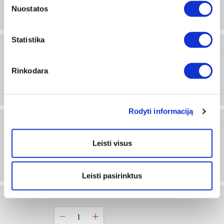
4
Prisijungti arba registruotis
Nuostatos
Statistika
0715 31 40
Rinkodara
5 mm
Prisijungti arba registruotis
Rodyti informaciją
0715 31 41
Leisti visus
6 mm
Prisijungti arba registruotis
Leisti pasirinktus
0715 31 42