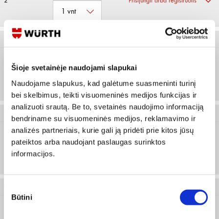
2
Prisijungti arba registruotis
0715 31 37
Šioje svetainėje naudojami slapukai
2.5
Prisijungti arba registruotis
Naudojame slapukus, kad galėtume suasmeninti turinį
bei skelbimus, teikti visuomeninės medijos funkcijas ir
analizuoti srautą. Be to, svetainės naudojimo informaciją
0715 31 38
bendriname su visuomeninės medijos, reklamavimo ir
analizės partneriais, kurie gali ją pridėti prie kitos jūsų
pateiktos arba naudojant paslaugas surinktos
3
Prisijungti arba registruotis
informacijos.
Sutikimo
0715 31 39
Būtini
pasirinkimas