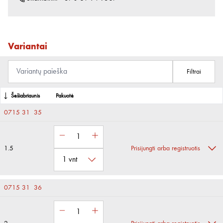
Variantai
Filtrai
Šešiabriaunis
Pakuotė
0715 31 35
1.5
Prisijungti arba registruotis
0715 31 36