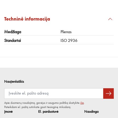
Techninė informacija
Medžiaga
Plienas
Standartai
ISO 2936
Naujienlaiškis
Apie duomenų naudojimą, gavėjus ir saugumo politiką skaitykite
čia
.
Pateikdami el. paštą sutinkate gauti tiesioginę rinkodarą.
Įmonė
El. parduotuvė
Naudinga