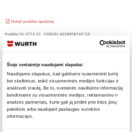
Skaityti produkto aprašymą
Produkto Nr.
0715 31 100
EAN
4038898769125
Kainos matomos tik registruotiems vartotojams.
Prisijungti / Registruotis
Šioje svetainėje naudojami slapukai
Rašyti užklausą
Naudojame slapukus, kad galėtume suasmeninti turinį
bei skelbimus, teikti visuomeninės medijos funkcijas ir
analizuoti srautą. Be to, svetainės naudojimo informaciją
Reikia daugiau informacijos?
bendriname su visuomeninės medijos, reklamavimo ir
Rodyti artimiausią parduotuvę
analizės partneriais, kurie gali ją pridėti prie kitos jūsų
pateiktos arba naudojant paslaugas surinktos
Skambinti:
+370 694 91387
informacijos.