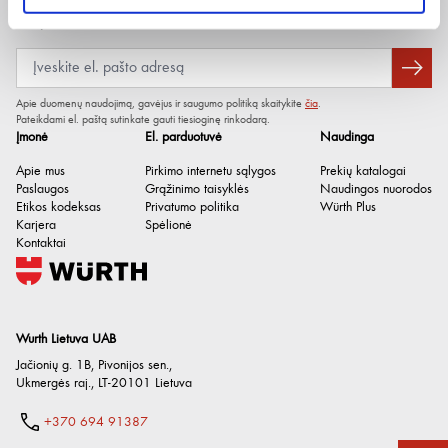
Vienetų kiekis rinkinyje
9 vnt.
Naujienlaiškis
Tipas
Šešiakampis
Apie duomenų naudojimą, gavėjus ir saugumo politiką skaitykite
čia
.
Pateikdami el. paštą sutinkate gauti tiesioginę rinkodarą.
Įmonė
El. parduotuvė
Naudinga
Apie mus
Pirkimo internetu sąlygos
Prekių katalogai
Paslaugos
Grąžinimo taisyklės
Naudingos nuorodos
Etikos kodeksas
Privatumo politika
Würth Plus
Karjera
Spėlionė
Kontaktai
Wurth Lietuva UAB
Jačionių g. 1B, Pivonijos sen.
,
Ukmergės raj.
,
LT-20101
Lietuva
+370 694 91387