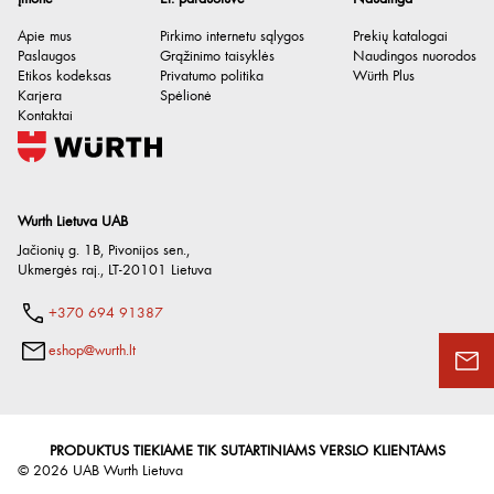
Biologiškai skaidus
Ne
Apie mus
Pirkimo internetu sąlygos
Prekių katalogai
Be silikono
Taip
Paslaugos
Grąžinimo taisyklės
Naudingos nuorodos
Etikos kodeksas
Privatumo politika
Würth Plus
Karjera
Spėlionė
Kontaktai
Wurth Lietuva UAB
Jačionių g. 1B, Pivonijos sen.
,
Ukmergės raj.
,
LT-20101
Lietuva
+370 694 91387
eshop@wurth.lt
PRODUKTUS TIEKIAME TIK SUTARTINIAMS VERSLO KLIENTAMS
©
2026
UAB Wurth Lietuva