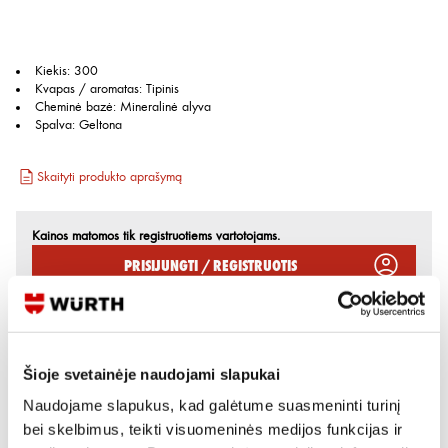
Kiekis
:
300
Kvapas / aromatas
:
Tipinis
Cheminė bazė
:
Mineralinė alyva
Spalva
:
Geltona
Skaityti produkto aprašymą
Kainos matomos tik registruotiems vartotojams.
Prisijungti / Registruotis
Rašyti užklausą
Šioje svetainėje naudojami slapukai
Reikia daugiau informacijos?
Naudojame slapukus, kad galėtume suasmeninti turinį
Rodyti artimiausią parduotuvę
bei skelbimus, teikti visuomeninės medijos funkcijas ir