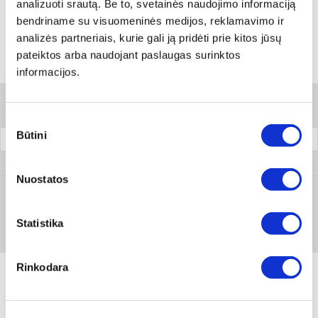
Skambinti:
+370 694 91387
analizuoti srautą. Be to, svetainės naudojimo informaciją
bendriname su visuomeninės medijos, reklamavimo ir
analizės partneriais, kurie gali ją pridėti prie kitos jūsų
pateiktos arba naudojant paslaugas surinktos
Variantai
informacijos.
Filtrai
Sutikimo
Būtini
pasirinkimas
Pakuotė
0890 110
Nuostatos
Prisijungti arba registruotis
Statistika
Rinkodara