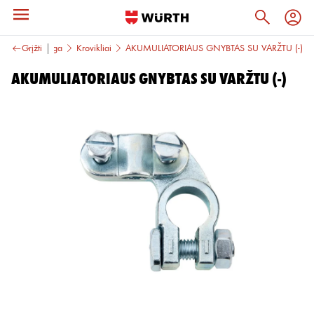
muliatorių įranga
Grįžti
Krovikliai
AKUMULIATORIAUS GNYBTAS SU VARŽTU (-)
AKUMULIATORIAUS GNYBTAS SU VARŽTU (-)