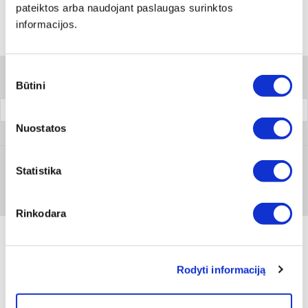
pateiktos arba naudojant paslaugas surinktos
informacijos.
Variantai
Sutikimo
Filtrai
Būtini
pasirinkimas
Pakuotė
Nuostatos
0510 6
Statistika
Prisijungti arba registruotis
10 vnt
Rinkodara
Rodyti informaciją
Produkto aprašymas