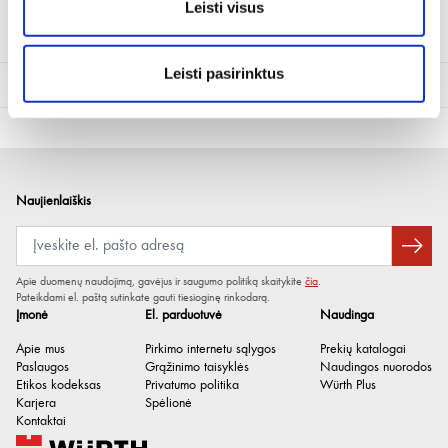
Leisti visus
Akumuliatoriaus gnybtas su varžtu (-)
Leisti pasirinktus
Techninė informacija
Poliariškumo tipas
Minusas
Didžiausias laido skerspjūvis
70 mm²
Naujienlaiškis
Apie duomenų naudojimą, gavėjus ir saugumo politiką skaitykite
čia
.
Pateikdami el. paštą sutinkate gauti tiesioginę rinkodarą.
Įmonė
El. parduotuvė
Naudinga
Apie mus
Pirkimo internetu sąlygos
Prekių katalogai
Paslaugos
Grąžinimo taisyklės
Naudingos nuorodos
Etikos kodeksas
Privatumo politika
Würth Plus
Karjera
Spėlionė
Kontaktai