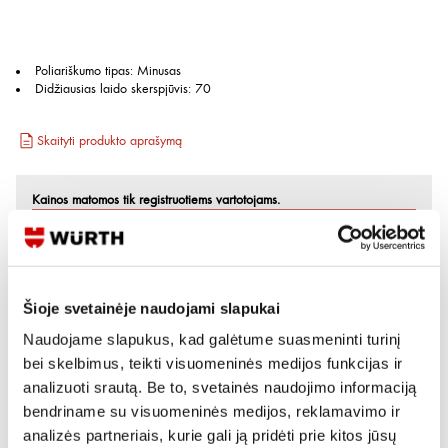
Poliariškumo tipas
:
Minusas
Didžiausias laido skerspjūvis
:
70
Skaityti produkto aprašymą
Kainos matomos tik registruotiems vartotojams.
Prisijungti / Registruotis
Rašyti užklausą
Šioje svetainėje naudojami slapukai
Naudojame slapukus, kad galėtume suasmeninti turinį
Reikia daugiau informacijos?
bei skelbimus, teikti visuomeninės medijos funkcijas ir
Rodyti artimiausią parduotuvę
analizuoti srautą. Be to, svetainės naudojimo informaciją
bendriname su visuomeninės medijos, reklamavimo ir
Skambinti:
+370 694 91387
analizės partneriais, kurie gali ją pridėti prie kitos jūsų