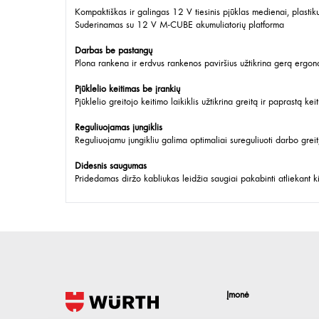
Kompaktiškas ir galingas 12 V tiesinis pjūklas medienai, plastiku
Suderinamas su 12 V M-CUBE akumuliatorių platforma
Darbas be pastangų
Plona rankena ir erdvus rankenos paviršius užtikrina gerą ergo
Pjūklelio keitimas be įrankių
Pjūklelio greitojo keitimo laikiklis užtikrina greitą ir paprastą kei
Reguliuojamas jungiklis
Reguliuojamu jungikliu galima optimaliai sureguliuoti darbo greitį 
Didesnis saugumas
Pridedamas diržo kabliukas leidžia saugiai pakabinti atliekant k
Įmonė