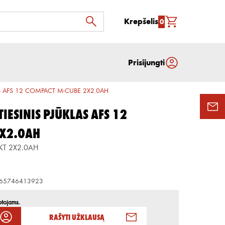
Krepšelis
0
Prisijungti
AS AFS 12 COMPACT M-CUBE 2X2.0AH
IESINIS PJŪKLAS AFS 12
2X2.0AH
KT 2X2.0AH
65746413923
otojams.
Rašyti užklausą