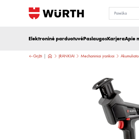
Elektroninė parduotuvė
Paslaugos
Karjera
Apie 
Grįžti
ĮRANKIAI
Mechaniniai įrankiai
Akumuliator