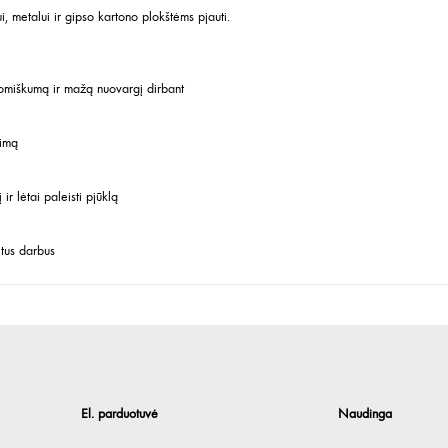
i, metalui ir gipso kartono plokštėms pjauti.
nomiškumą ir mažą nuovargį dirbant
timą
ir lėtai paleisti pjūklą
itus darbus
El. parduotuvė
Naudinga