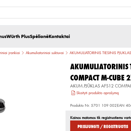
mus
Würth Plus
Spėlionė
Kontaktai
iniai įrankiai
Akumuliatoriniai suktuvai
AKUMULIATORINIS TIESINIS PJŪKL
AKUMULIATORINIS T
COMPACT M-CUBE 
AKUM.PJŪKLAS AFS12 COMPA
Skaityti produkto aprašymą
Produkto Nr.
5701 109 002
EAN
40
Kainos matomos tik registruotiems vart
Prisijungti / Registruotis