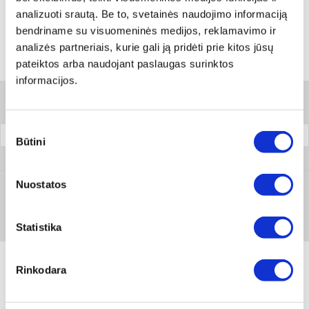
Skambinti:
+370 694 91387
analizuoti srautą. Be to, svetainės naudojimo informaciją
bendriname su visuomeninės medijos, reklamavimo ir
analizės partneriais, kurie gali ją pridėti prie kitos jūsų
pateiktos arba naudojant paslaugas surinktos
Variantai
informacijos.
Filtrai
Sutikimo
Pakuotė
Būtini
pasirinkimas
0899 032 925
Nuostatos
Prisijungti arba registruotis
1 vnt
Statistika
Rinkodara