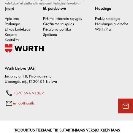
Plotis
Pateikdami el. paštą sutinkate gauti tiesioginę rinkodarą.
78 mm
Įmonė
El. parduotuvė
Naudinga
Apkrovos jėga horizontalioje
8 kN
Apie mus
Pirkimo internetu sąlygos
Prekių katalogai
padėtyje
Paslaugos
Grąžinimo taisyklės
Naudingos nuorodos
Etikos kodeksas
Privatumo politika
Würth Plus
Apkrovos jėga atviroje padėtyje
6 kN
Karjera
Spėlionė
Kontaktai
Apkrovos jėga vertikalioje
24 kN
padėtyje
Wurth Lietuva UAB
Jačionių g. 1B, Pivonijos sen.
,
Ukmergės raj.
,
LT-20101
Lietuva
+370 694 91387
eshop@wurth.lt
PRODUKTUS TIEKIAME TIK SUTARTINIAMS VERSLO KLIENTAMS