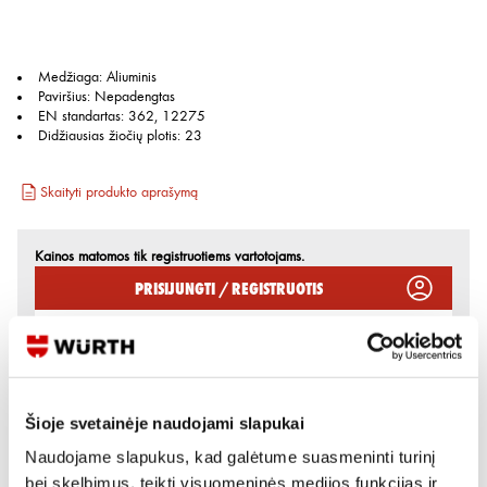
Medžiaga
:
Aliuminis
Paviršius
:
Nepadengtas
EN standartas
:
362, 12275
Didžiausias žiočių plotis
:
23
Skaityti produkto aprašymą
Kainos matomos tik registruotiems vartotojams.
Prisijungti / Registruotis
Rašyti užklausą
Reikia daugiau informacijos?
Šioje svetainėje naudojami slapukai
Rodyti artimiausią parduotuvę
Naudojame slapukus, kad galėtume suasmeninti turinį
bei skelbimus, teikti visuomeninės medijos funkcijas ir