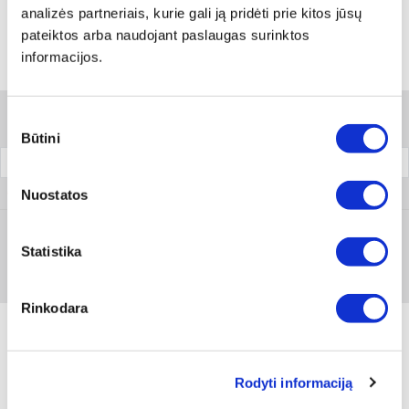
analizės partneriais, kurie gali ją pridėti prie kitos jūsų
pateiktos arba naudojant paslaugas surinktos
informacijos.
Variantai
Sutikimo
Filtrai
Būtini
pasirinkimas
Pakuotė
Nuostatos
0891 653 3
Statistika
Prisijungti arba registruotis
10 vnt
Rinkodara
Rodyti informaciją
Produkto aprašymas