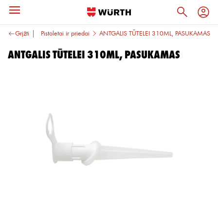
salūs įrankiai
Grįžti
Pistoletai ir priedai
ANTGALIS TŪTELEI 310ML, PASUKAMAS
ANTGALIS TŪTELEI 310ML, PASUKAMAS