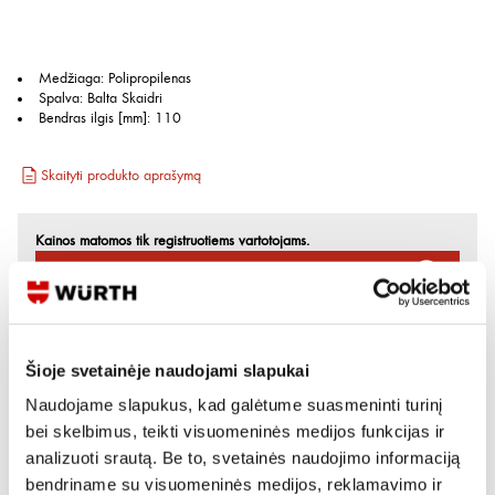
Medžiaga
:
Polipropilenas
Spalva
:
Balta Skaidri
Bendras ilgis [mm]
:
110
Skaityti produkto aprašymą
Kainos matomos tik registruotiems vartotojams.
Prisijungti / Registruotis
Rašyti užklausą
Šioje svetainėje naudojami slapukai
Reikia daugiau informacijos?
Naudojame slapukus, kad galėtume suasmeninti turinį
bei skelbimus, teikti visuomeninės medijos funkcijas ir
Rodyti artimiausią parduotuvę
analizuoti srautą. Be to, svetainės naudojimo informaciją
Skambinti:
+370 694 91387
bendriname su visuomeninės medijos, reklamavimo ir