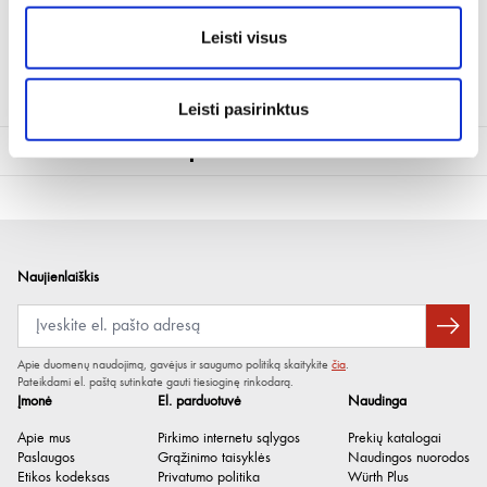
Pasukamas antgalis, skirtas 310 ml plastikinėms kasetėms (stambus sriegis)
Leisti visus
Galima pasukti 360° kampu
Lengva naudoti sunkiai pasiekiamose vietose
Leisti pasirinktus
Techninė informacija
Medžiaga
Polipropilenas
Spalva
Balta Skaidri
Bendras ilgis [mm]
110 mm
Naujienlaiškis
Apie duomenų naudojimą, gavėjus ir saugumo politiką skaitykite
čia
.
Pateikdami el. paštą sutinkate gauti tiesioginę rinkodarą.
Įmonė
El. parduotuvė
Naudinga
Apie mus
Pirkimo internetu sąlygos
Prekių katalogai
Paslaugos
Grąžinimo taisyklės
Naudingos nuorodos
Etikos kodeksas
Privatumo politika
Würth Plus