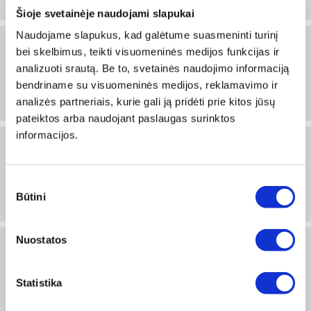
50 vnt
Šioje svetainėje naudojami slapukai
Naudojame slapukus, kad galėtume suasmeninti turinį
0543 517 048
bei skelbimus, teikti visuomeninės medijos funkcijas ir
analizuoti srautą. Be to, svetainės naudojimo informaciją
bendriname su visuomeninės medijos, reklamavimo ir
M8
Prisijungti arba registruotis
analizės partneriais, kurie gali ją pridėti prie kitos jūsų
50 vnt
pateiktos arba naudojant paslaugas surinktos
informacijos.
0543 517 060
Sutikimo
M8
Prisijungti arba registruotis
Būtini
pasirinkimas
50 vnt
Nuostatos
0543 517 088
Statistika
M10
Prisijungti arba registruotis
25 vnt