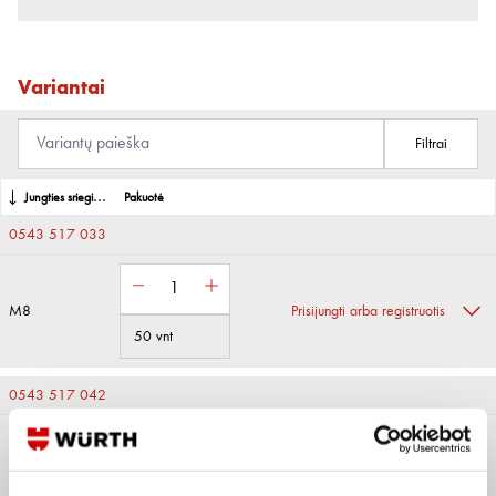
Variantai
Filtrai
Jungties sriegis
Pakuotė
0543 517 033
M8
Prisijungti arba registruotis
50 vnt
0543 517 042
M8
Prisijungti arba registruotis