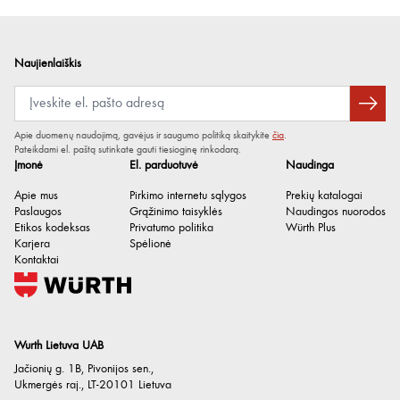
Naujienlaiškis
Apie duomenų naudojimą, gavėjus ir saugumo politiką skaitykite
čia
.
Pateikdami el. paštą sutinkate gauti tiesioginę rinkodarą.
Įmonė
El. parduotuvė
Naudinga
Apie mus
Pirkimo internetu sąlygos
Prekių katalogai
Paslaugos
Grąžinimo taisyklės
Naudingos nuorodos
Etikos kodeksas
Privatumo politika
Würth Plus
Karjera
Spėlionė
Kontaktai
Wurth Lietuva UAB
Jačionių g. 1B, Pivonijos sen.
,
Ukmergės raj.
,
LT-20101
Lietuva