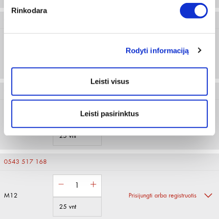
Rinkodara
0543 517 114
Rodyti informaciją
M10
Prisijungti arba registruotis
25 vnt
Leisti visus
0543 517 139
Leisti pasirinktus
M12
Prisijungti arba registruotis
25 vnt
0543 517 168
M12
Prisijungti arba registruotis
25 vnt