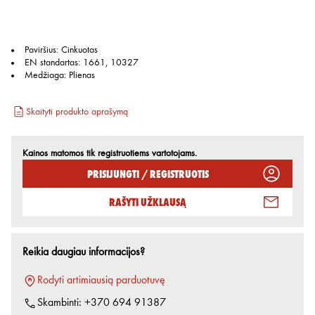
Paviršius
:
Cinkuotas
EN standartas
:
1661, 10327
Medžiaga
:
Plienas
Skaityti produkto aprašymą
Kainos matomos tik registruotiems vartotojams.
Prisijungti / Registruotis
Rašyti užklausą
Reikia daugiau informacijos?
Rodyti artimiausią parduotuvę
Skambinti:
+370 694 91387