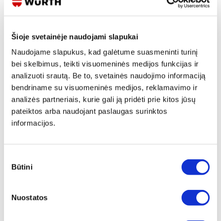
Šioje svetainėje naudojami slapukai
Produkto aprašymas
Naudojame slapukus, kad galėtume suasmeninti turinį
bei skelbimus, teikti visuomeninės medijos funkcijas ir
Universalus daugiafunkcinis šalmas darbams aukštyje, taip pat naudojamas
analizuoti srautą. Be to, svetainės naudojimo informaciją
pramonėje su integruota Mips saugos sistema
bendriname su visuomeninės medijos, reklamavimo ir
Patentuotas mažos trinties apvalkalas tam tikrais atvejais leidžia judėti
analizės partneriais, kurie gali ją pridėti prie kitos jūsų
10-15 mm keliomis kryptimis
Sumažina galvą veikiančias sukimosi jėgas
pateiktos arba naudojant paslaugas surinktos
Sumažina smegenų traumų, pavyzdžiui, smegenų sukrėtimo, riziką
informacijos.
Efektyviai apsaugo nuo krentančių objektų, kurių smūgio kampas yra
įstrižas, imituodama smegenų apsauginę sistemą
Trumpas šalmo snapelis neriboja matymo lauko į viršų
Sutikimo
Būtini
pasirinkimas
Įmontuotas makro dirželis:
Aukštos kokybės keturių taškų smakro dirželis
Reguliuojamo aukščio, ištemptas žemyn, kad apsaugotų kaklą
Nuostatos
Optimizuota dėvėjimo padėtis, užtikrinanti geresnę ergonomiką
Labai patogus