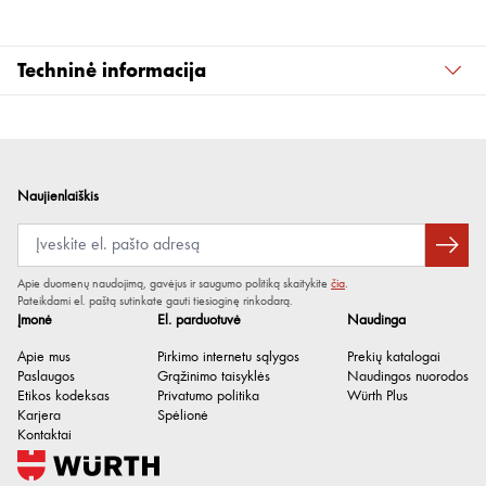
Techninė informacija
Spalva
Balta
Šalmo vidaus įranga
6 taškų
EN standartas
397, 12492
Naujienlaiškis
Medžiaga
ABS
Apie duomenų naudojimą, gavėjus ir saugumo politiką skaitykite
čia
.
Pateikdami el. paštą sutinkate gauti tiesioginę rinkodarą.
Įmonė
El. parduotuvė
Naudinga
Apie mus
Pirkimo internetu sąlygos
Prekių katalogai
Paslaugos
Grąžinimo taisyklės
Naudingos nuorodos
Etikos kodeksas
Privatumo politika
Würth Plus
Karjera
Spėlionė
Kontaktai