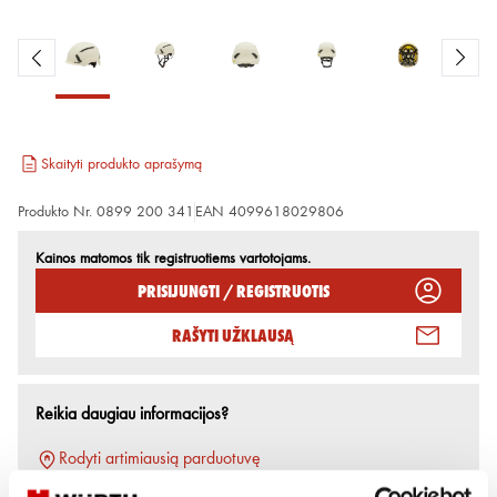
Skaityti produkto aprašymą
Produkto Nr.
0899 200 341
EAN
4099618029806
Kainos matomos tik registruotiems vartotojams.
Prisijungti / Registruotis
Rašyti užklausą
Reikia daugiau informacijos?
Rodyti artimiausią parduotuvę
Skambinti:
+370 694 91387