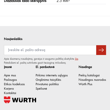
Didžiausias laido skerspjūvis
2.5 mm²
Naujienlaiškis
Apie duomenų naudojimą, gavėjus ir saugumo politiką skaitykite
čia
.
Pateikdami el. paštą sutinkate gauti tiesioginę rinkodarą.
Įmonė
El. parduotuvė
Naudinga
Apie mus
Pirkimo internetu sąlygos
Prekių katalogai
Paslaugos
Grąžinimo taisyklės
Naudingos nuorodos
Etikos kodeksas
Privatumo politika
Würth Plus
Karjera
Spėlionė
Kontaktai