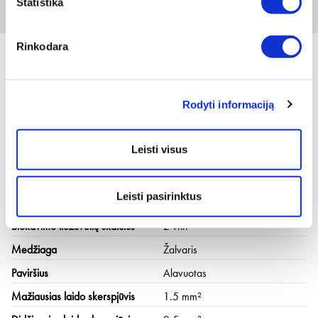
Statistika
100 vnt
Rinkodara
Techninė informacija
Rodyti informaciją
Profilio forma
Neizoliuotas
Leisti visus
Mažiausias / didžiausias laido
1.5-2.5 mm²
skerspjūvis
Leisti pasirinktus
Kištuko skersmuo
3.5 mm
Blokavimo liežuvėlių skaičius
2 vnt.
Medžiaga
Žalvaris
Paviršius
Alavuotas
Mažiausias laido skerspjūvis
1.5 mm²