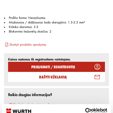
Profilio forma
:
Neizoliuotas
Mažiausias / didžiausias laido skerspjūvis
:
1.5-2.5 mm²
Kištuko skersmuo
:
3.5
Blokavimo liežuvėlių skaičius
:
2
Skaityti produkto aprašymą
Kainos matomos tik registruotiems vartotojams.
Prisijungti / Registruotis
Rašyti užklausą
Reikia daugiau informacijos?
Rodyti artimiausią parduotuvę