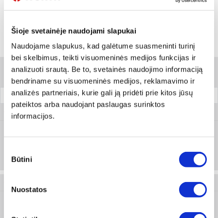
Skambinti:
+370 694 91387
Šioje svetainėje naudojami slapukai
Naudojame slapukus, kad galėtume suasmeninti turinį
Variantai
bei skelbimus, teikti visuomeninės medijos funkcijas ir
analizuoti srautą. Be to, svetainės naudojimo informaciją
Filtrai
bendriname su visuomeninės medijos, reklamavimo ir
analizės partneriais, kurie gali ją pridėti prie kitos jūsų
Pakuotė
pateiktos arba naudojant paslaugas surinktos
0558 990 1
informacijos.
Prisijungti arba registruotis
Sutikimo
100 vnt
Būtini
pasirinkimas
0558 990 2
Nuostatos
Prisijungti arba registruotis