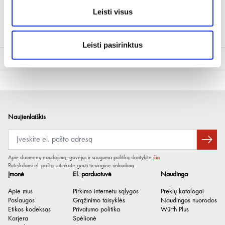
Leisti visus
Atsarginis dirželis tepalo filtro nuėmikliui
Leisti pasirinktus
Techninė informacija
Didžiausias prispaudimo
22 mm
skersmuo
Juostos ilgis
800 mm
Naujienlaiškis
Apie duomenų naudojimą, gavėjus ir saugumo politiką skaitykite
čia
.
Pateikdami el. paštą sutinkate gauti tiesioginę rinkodarą.
Įmonė
El. parduotuvė
Naudinga
Apie mus
Pirkimo internetu sąlygos
Prekių katalogai
Paslaugos
Grąžinimo taisyklės
Naudingos nuorodos
Etikos kodeksas
Privatumo politika
Würth Plus
Karjera
Spėlionė