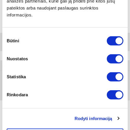
analizės partneriais, kurie gali ją pridėti prie kitos jūsų
pateiktos arba naudojant paslaugas surinktos
informacijos.
Variantai
Sutikimo
Būtini
pasirinkimas
Filtrai
Pakuotė
Nuostatos
0715 57 29
Statistika
Prisijungti arba registruotis
1 vnt
Rinkodara
Rodyti informaciją
Produkto aprašymas