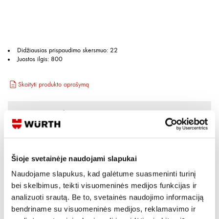
Didžiausias prispaudimo skersmuo
:
22
Juostos ilgis
:
800
Skaityti produkto aprašymą
Kainos matomos tik registruotiems vartotojams.
Prisijungti / Registruotis
Rašyti užklausą
Šioje svetainėje naudojami slapukai
Naudojame slapukus, kad galėtume suasmeninti turinį
Reikia daugiau informacijos?
bei skelbimus, teikti visuomeninės medijos funkcijas ir
analizuoti srautą. Be to, svetainės naudojimo informaciją
Rodyti artimiausią parduotuvę
bendriname su visuomeninės medijos, reklamavimo ir
Skambinti:
+370 694 91387