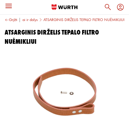
riežiūros įrankiai ir dalys
Grįžti
ATSARGINIS DIRŽELIS TEPALO FILTRO NUĖMIKLIUI
ATSARGINIS DIRŽELIS TEPALO FILTRO
NUĖMIKLIUI