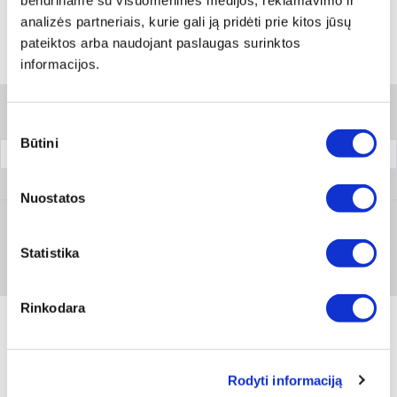
bendriname su visuomeninės medijos, reklamavimo ir
analizės partneriais, kurie gali ją pridėti prie kitos jūsų
pateiktos arba naudojant paslaugas surinktos
informacijos.
Variantai
Filtrai
Sutikimo
Būtini
pasirinkimas
Pakuotė
0984 700 202
Nuostatos
Prisijungti arba registruotis
Statistika
Rinkodara
Rodyti informaciją
Produkto aprašymas