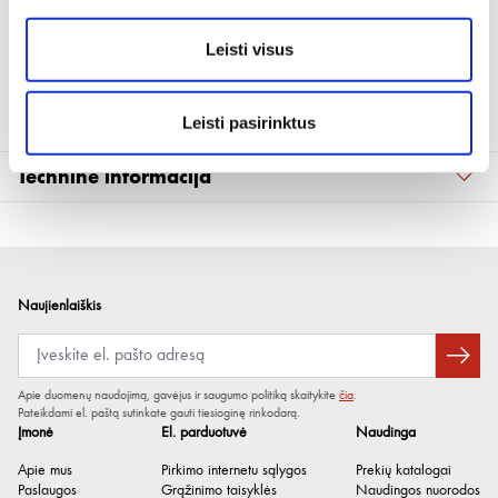
Atsarginis vidinis stiklas suvirinimo skydeliui Solar ir Solar II
Leisti visus
Medžiaga: polikarbonatas
Leisti pasirinktus
Techninė informacija
Plotis x aukštis x storis
96 x 47 x 1 mm
Naujienlaiškis
Apie duomenų naudojimą, gavėjus ir saugumo politiką skaitykite
čia
.
Pateikdami el. paštą sutinkate gauti tiesioginę rinkodarą.
Įmonė
El. parduotuvė
Naudinga
Apie mus
Pirkimo internetu sąlygos
Prekių katalogai
Paslaugos
Grąžinimo taisyklės
Naudingos nuorodos