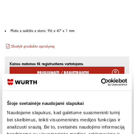
Plotis x aukštis x storis
:
96 x 47 x 1 mm
Skaityti produkto aprašymą
Kainos matomos tik registruotiems vartotojams.
Prisijungti / Registruotis
Rašyti užklausą
Šioje svetainėje naudojami slapukai
Reikia daugiau informacijos?
Naudojame slapukus, kad galėtume suasmeninti turinį
Rodyti artimiausią parduotuvę
bei skelbimus, teikti visuomeninės medijos funkcijas ir
analizuoti srautą. Be to, svetainės naudojimo informaciją
Skambinti:
+370 694 91387