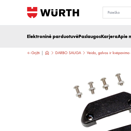
Elektroninė parduotuvė
Paslaugos
Karjera
Apie 
Grįžti
DARBO SAUGA
Veido, galvos ir kvėpavimo