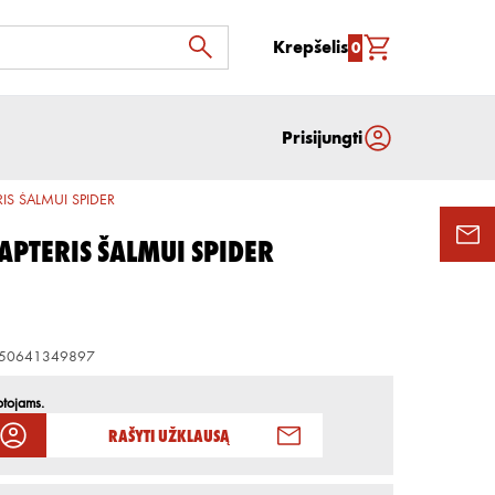
Krepšelis
0
Prisijungti
IS ŠALMUI SPIDER
APTERIS ŠALMUI SPIDER
50641349897
otojams.
Rašyti užklausą