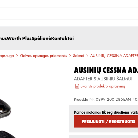
mus
Würth Plus
Spėlionė
Kontaktai
 apsauga
Galvos apsaugos priemonės
Šalmai
AUSINIŲ CESSNA ADAPTER
AUSINIŲ CESSNA AD
ADAPTERIS AUSINIŲ ŠALMUI
Skaityti produkto aprašymą
Produkto Nr.
0899 200 286
EAN
40
Kainos matomos tik registruotiems vart
Prisijungti / Registruotis