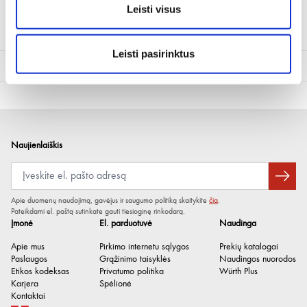
1x cigarečių pridegimo lizdo jungiamasis kabelis
Leisti visus
1x naudotojo vadovas
Leisti pasirinktus
Techninė informacija
Pavadinimas
WPS 12-900
Darbinė srovė
900 A
Didžiausia momentinė srovė
2200 A
Naujienlaiškis
Įkraunamas akumuliatorius /
23 Ah
akumuliatoriaus talpa
Apie duomenų naudojimą, gavėjus ir saugumo politiką skaitykite
čia
.
Įkraunama baterija / neišimama
Taip
Pateikdami el. paštą sutinkate gauti tiesioginę rinkodarą.
baterija
Įmonė
El. parduotuvė
Naudinga
Tinka varikliams iki
3000 cm³
Apie mus
Pirkimo internetu sąlygos
Prekių katalogai
Paslaugos
Grąžinimo taisyklės
Naudingos nuorodos
Laido skerspjūvis
33.6 mm²
Etikos kodeksas
Privatumo politika
Würth Plus
Karjera
Spėlionė
Ekranas
Skaitmeninis
Kontaktai