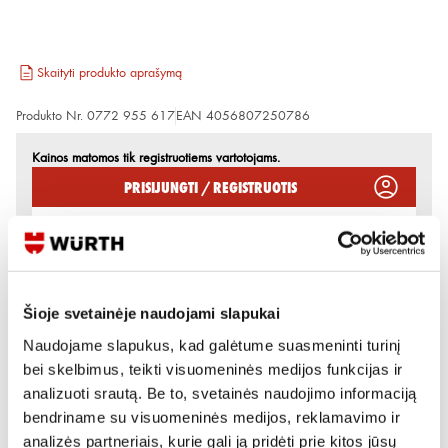
Skaityti produkto aprašymą
Produkto Nr.
0772 955 617
EAN
4056807250786
Kainos matomos tik registruotiems vartotojams.
Prisijungti / Registruotis
Rašyti užklausą
Reikia daugiau informacijos?
Šioje svetainėje naudojami slapukai
Rodyti artimiausią parduotuvę
Naudojame slapukus, kad galėtume suasmeninti turinį
bei skelbimus, teikti visuomeninės medijos funkcijas ir
Skambinti:
+370 694 91387
analizuoti srautą. Be to, svetainės naudojimo informaciją
bendriname su visuomeninės medijos, reklamavimo ir
analizės partneriais, kurie gali ją pridėti prie kitos jūsų