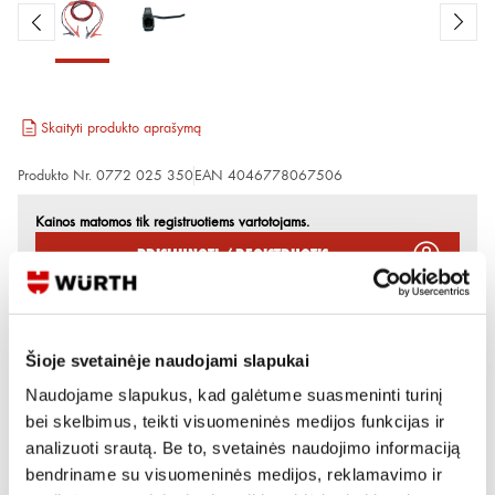
Skaityti produkto aprašymą
Produkto Nr.
0772 025 350
EAN
4046778067506
Kainos matomos tik registruotiems vartotojams.
Prisijungti / Registruotis
Rašyti užklausą
Šioje svetainėje naudojami slapukai
Reikia daugiau informacijos?
Naudojame slapukus, kad galėtume suasmeninti turinį
bei skelbimus, teikti visuomeninės medijos funkcijas ir
Rodyti artimiausią parduotuvę
analizuoti srautą. Be to, svetainės naudojimo informaciją
Skambinti:
+370 694 91387
bendriname su visuomeninės medijos, reklamavimo ir