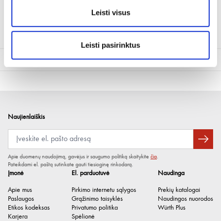
Perskaitykite naudojimosi instrukciją prieš pradėdami naudotis
Leisti visus
Leisti pasirinktus
Techninė informacija
Spalva
raudona juoda
Laido skerspjūvis
25 mm²
Laido ilgis
3 m
Naujienlaiškis
Didžiausia momentinė srovė
350 A
Apie duomenų naudojimą, gavėjus ir saugumo politiką skaitykite
čia
.
Pateikdami el. paštą sutinkate gauti tiesioginę rinkodarą.
Įmonė
El. parduotuvė
Naudinga
Apie mus
Pirkimo internetu sąlygos
Prekių katalogai
Paslaugos
Grąžinimo taisyklės
Naudingos nuorodos
Etikos kodeksas
Privatumo politika
Würth Plus
Karjera
Spėlionė