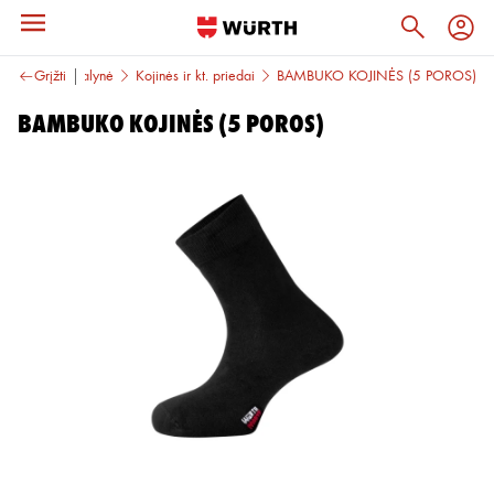
ė
Darbo avalynė
Grįžti
Kojinės ir kt. priedai
BAMBUKO KOJINĖS (5 POROS)
BAMBUKO KOJINĖS (5 POROS)