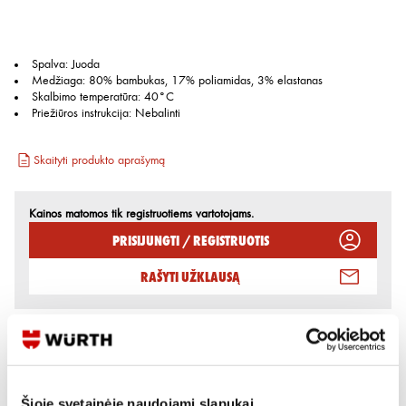
Spalva
:
Juoda
Medžiaga
:
80% bambukas, 17% poliamidas, 3% elastanas
Skalbimo temperatūra
:
40°C
Priežiūros instrukcija
:
Nebalinti
Skaityti produkto aprašymą
Kainos matomos tik registruotiems vartotojams.
Prisijungti / Registruotis
Rašyti užklausą
Reikia daugiau informacijos?
Rodyti artimiausią parduotuvę
Šioje svetainėje naudojami slapukai