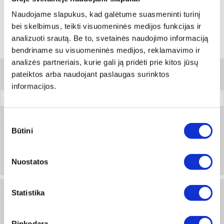
Skambinti:
+370 694 91387
Naudojame slapukus, kad galėtume suasmeninti turinį
bei skelbimus, teikti visuomeninės medijos funkcijas ir
analizuoti srautą. Be to, svetainės naudojimo informaciją
Variantai
bendriname su visuomeninės medijos, reklamavimo ir
analizės partneriais, kurie gali ją pridėti prie kitos jūsų
pateiktos arba naudojant paslaugas surinktos
Filtrai
informacijos.
Dydis
Pakuotė
M451 293 006
Sutikimo
Būtini
pasirinkimas
39-42
Prisijungti arba registruotis
Nuostatos
1 vnt
M451 293 007
Statistika
43-46
Prisijungti arba registruotis
Rinkodara