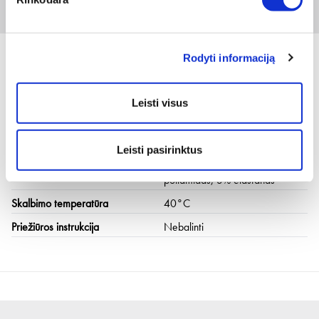
1 vnt
Rodyti informaciją
Leisti visus
Techninė informacija
Spalva
Juoda
Leisti pasirinktus
Medžiaga
80% bambukas, 17%
poliamidas, 3% elastanas
Skalbimo temperatūra
40°C
Priežiūros instrukcija
Nebalinti