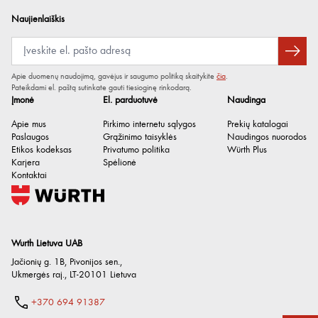
Naujienlaiškis
Apie duomenų naudojimą, gavėjus ir saugumo politiką skaitykite
čia
.
Pateikdami el. paštą sutinkate gauti tiesioginę rinkodarą.
Įmonė
El. parduotuvė
Naudinga
Apie mus
Pirkimo internetu sąlygos
Prekių katalogai
Paslaugos
Grąžinimo taisyklės
Naudingos nuorodos
Etikos kodeksas
Privatumo politika
Würth Plus
Karjera
Spėlionė
Kontaktai
Wurth Lietuva UAB
Jačionių g. 1B, Pivonijos sen.
,
Ukmergės raj.
,
LT-20101
Lietuva
+370 694 91387