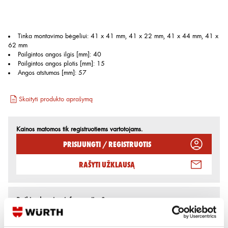
Tinka montavimo bėgeliui
:
41 x 41 mm, 41 x 22 mm, 41 x 44 mm, 41 x
62 mm
Pailgintos angos ilgis [mm]
:
40
Pailgintos angos plotis [mm]
:
15
Angos atstumas [mm]
:
57
Skaityti produkto aprašymą
Kainos matomos tik registruotiems vartotojams.
Prisijungti / Registruotis
Rašyti užklausą
Reikia daugiau informacijos?
Rodyti artimiausią parduotuvę