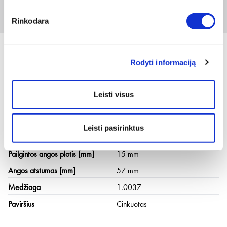
20
Prisijungti arba registruotis
4 vnt
Rinkodara
Rodyti informaciją
Techninė informacija
Leisti visus
Tinka montavimo bėgeliui
41 x 41 mm, 41 x 22 mm, 41 x
44 mm, 41 x 62 mm
Leisti pasirinktus
Pailgintos angos ilgis [mm]
40 mm
Pailgintos angos plotis [mm]
15 mm
Angos atstumas [mm]
57 mm
Medžiaga
1.0037
Paviršius
Cinkuotas