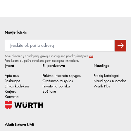
Naujienlaiškis
Apie duomenų naudojimą, gavėjus ir saugumo politiką skaitykite
čia
.
Pateikdami el. paštą sutinkate gauti tiesioginę rinkodarą.
Įmonė
El. parduotuvė
Naudinga
Apie mus
Pirkimo internetu sąlygos
Prekių katalogai
Paslaugos
Grąžinimo taisyklės
Naudingos nuorodos
Etikos kodeksas
Privatumo politika
Würth Plus
Karjera
Spėlionė
Kontaktai
Wurth Lietuva UAB