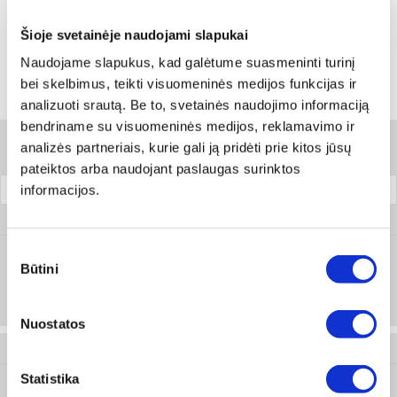
Skambinti:
+370 694 91387
Šioje svetainėje naudojami slapukai
Naudojame slapukus, kad galėtume suasmeninti turinį
bei skelbimus, teikti visuomeninės medijos funkcijas ir
Variantai
analizuoti srautą. Be to, svetainės naudojimo informaciją
bendriname su visuomeninės medijos, reklamavimo ir
analizės partneriais, kurie gali ją pridėti prie kitos jūsų
Filtrai
pateiktos arba naudojant paslaugas surinktos
informacijos.
Bendras ilgis [mm]
Pakuotė
0862 006 125
Sutikimo
Būtini
pasirinkimas
125
Prisijungti arba registruotis
4 vnt
Nuostatos
0862 006 135
Statistika