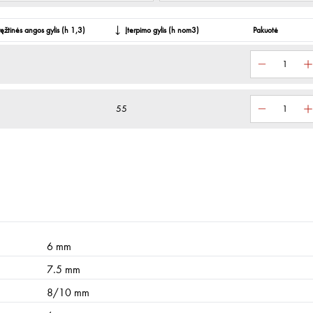
ęžtinės angos gylis (h 1,3)
Įterpimo gylis (h nom3)
Pakuotė
55
6 mm
7.5 mm
8/10 mm