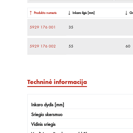
Produkto numeris
Inkaro ilgis [mm]
Gr
5929 176 001
35
5929 176 002
55
60
Techninė informacija
Inkaro dydis [mm]
Sriegio skersmuo
Vidinis sriegis