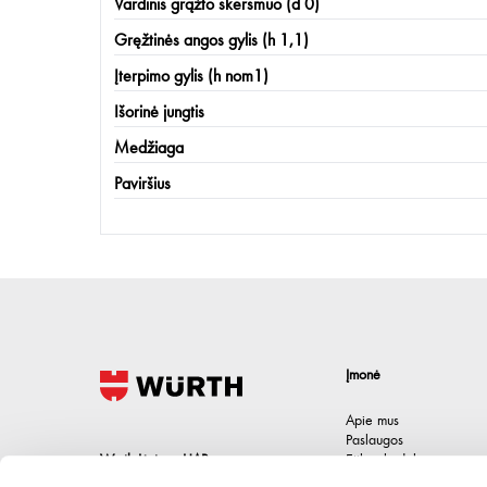
Vardinis grąžto skersmuo (d 0)
Gręžtinės angos gylis (h 1,1)
Įterpimo gylis (h nom1)
Išorinė jungtis
Medžiaga
Paviršius
Įmonė
Apie mus
Paslaugos
Wurth Lietuva UAB
Etikos kodeksas
Karjera