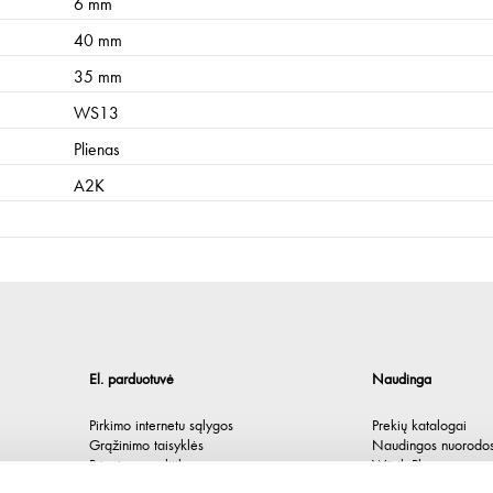
6 mm
40 mm
35 mm
WS13
Plienas
A2K
El. parduotuvė
Naudinga
Pirkimo internetu sąlygos
Prekių katalogai
Grąžinimo taisyklės
Naudingos nuorodo
Privatumo politika
Würth Plus
Spėlionė