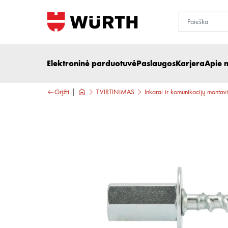
Elektroninė parduotuvė
Paslaugos
Karjera
Apie 
Grįžti
TVIRTINIMAS
Inkarai ir komunikacijų montav