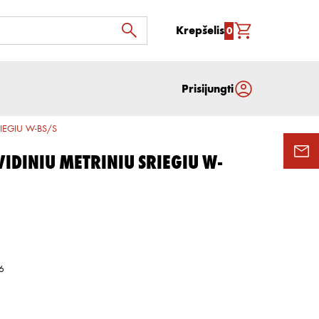
Krepšelis
0
Prisijungti
IEGIU W-BS/S
VIDINIU METRINIU SRIEGIU W-
6