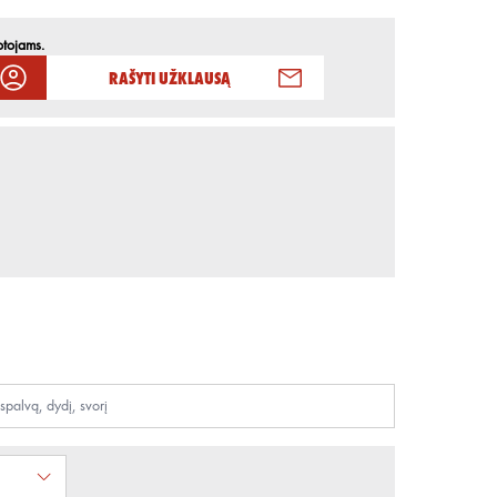
otojams.
Rašyti užklausą