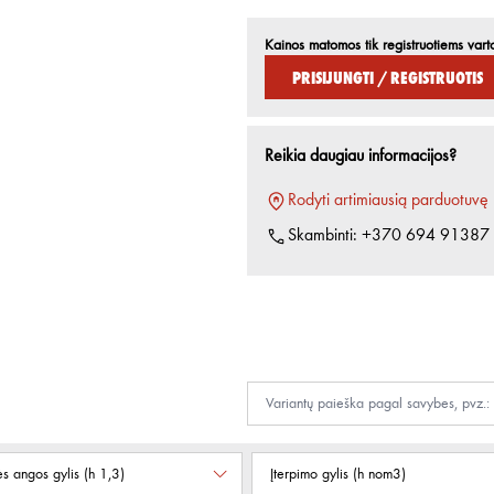
Kainos matomos tik registruotiems vart
Prisijungti / Registruotis
Reikia daugiau informacijos?
Rodyti artimiausią parduotuvę
Skambinti:
+370 694 91387
ės angos gylis (h 1,3)
Įterpimo gylis (h nom3)