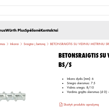
mus
Würth Plus
Spėlionė
Kontaktai
imas
Inkarai
Sraigtai į betoną
BETONSRAIGTIS SU VIDINIU METRINIU SR
BETONSRAIGTIS SU 
BS/S
Inkaro dydis [mm]
:
6
Sriegio skersmuo
:
7.5
Vidinis sriegis
:
8/10
Vardinis grąžto skersmuo (d 0)
:
Skaityti produkto aprašymą