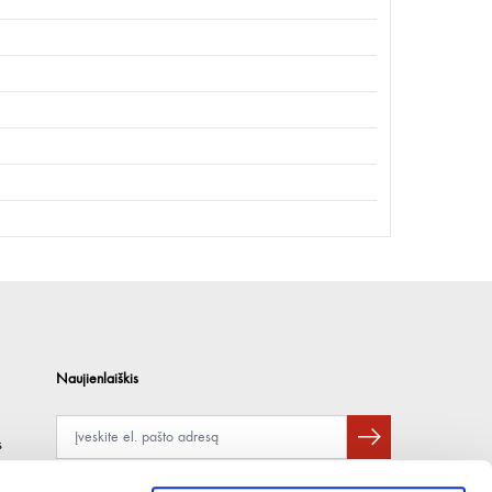
Naujienlaiškis
s
Apie duomenų naudojimą, gavėjus ir saugumo politiką skaitykite
čia
.