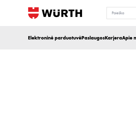
Elektroninė parduotuvė
Paslaugos
Karjera
Apie 