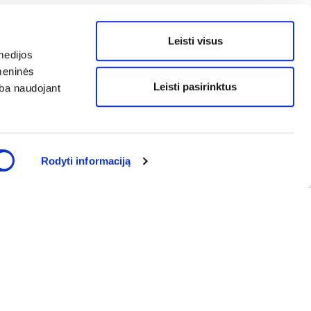
Leisti visus
medijos
omeninės
Leisti pasirinktus
arba naudojant
Rodyti informaciją