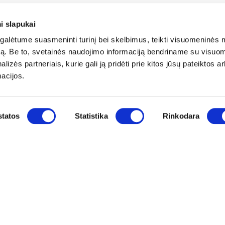
i slapukai
alėtume suasmeninti turinį bei skelbimus, teikti visuomeninės 
autą. Be to, svetainės naudojimo informaciją bendriname su visu
lizės partneriais, kurie gali ją pridėti prie kitos jūsų pateiktos 
acijos.
tatos
Statistika
Rinkodara