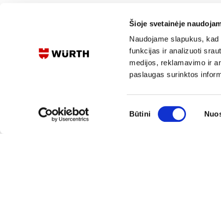
Šioje svetainėje naudojam
Naudojame slapukus, kad g
funkcijas ir analizuoti sr
medijos, reklamavimo ir ana
paslaugas surinktos inform
Sutikimo
Būtini
Nuos
pasirinkimas