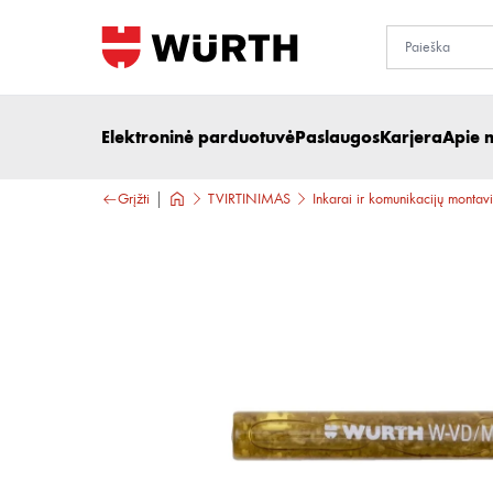
Elektroninė parduotuvė
Paslaugos
Karjera
Apie 
Grįžti
TVIRTINIMAS
Inkarai ir komunikacijų montav