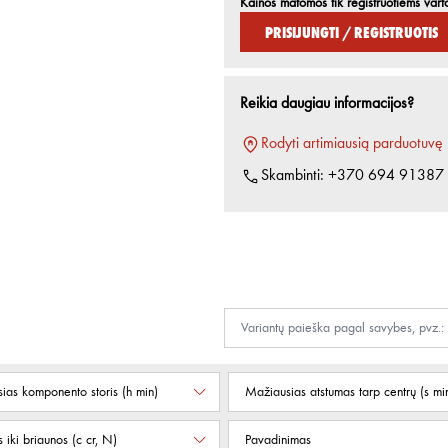
Kainos matomos tik registruotiems vart
Prisijungti / Registruotis
Reikia daugiau informacijos?
Rodyti artimiausią parduotuvę
Skambinti:
+370 694 91387
ias komponento storis (h min)
Mažiausias atstumas tarp centrų (s mi
 iki briaunos (c cr, N)
Pavadinimas