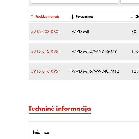
Produkto numeris
Pavadinimas
Ef
5915 008 080
W-VD M8
80
5915 012 095
W-VD M12/W-VD IG M8
110
5915 016 095
W-VD M16/W-VD-IG M12
125
Techninė informacija
Leidimas