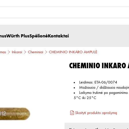
mus
Würth Plus
Spėlionė
Kontaktai
imas
Inkarai
Cheminiai
CHEMINIO INKARO AMPULĖ
CHEMINIO INKARO
Leidimas
:
ETA-06/0074
Mažiausia / didžiausia naudoji
Laikymo trukmė po pagaminimo 
5°C iki 25°C
Skaityti produkto aprašymą