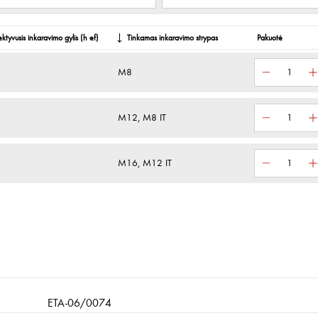
ektyvusis inkaravimo gylis (h ef)
Tinkamas inkaravimo strypas
Pakuotė
M8
M12, M8 IT
M16, M12 IT
ETA-06/0074