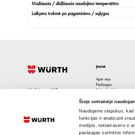
Mažiausia / didžiausia naudojimo temperatūra
Laikymo trukmė po pagaminimo / sąlygos
Įmonė
Apie mus
Paslaugos
Wurth Lietuva UAB
Etikos kodeksas
Karjera
Jačionių g. 1B, Pivonijos sen.
,
Šioje svetainėje naudojam
Kontaktai
Ukmergės raj.
,
LT-20101
Lietuva
Naudojame slapukus, kad g
+370 694 91387
funkcijas ir analizuoti sr
medijos, reklamavimo ir ana
eshop@wurth.lt
paslaugas surinktos inform