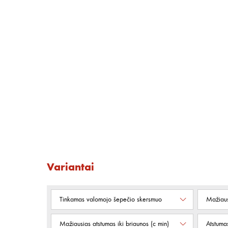
Variantai
Tinkamas valomojo šepečio skersmuo
Mažiaus
Mažiausias atstumas iki briaunos (c min)
Atstumas