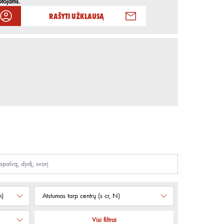
otojams.
Rašyti užklausą
n)
Atstumas tarp centrų (s cr, N)
Visi filtrai