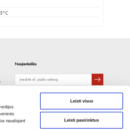
 25°C
Naujienlaiškis
s
Apie duomenų naudojimą, gavėjus ir saugumo politiką skaitykite
čia
.
Pateikdami el. paštą sutinkate gauti tiesioginę rinkodarą.
Leisti visus
medijos
omeninės
Leisti pasirinktus
arba naudojant