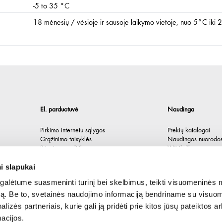
-5 to 35 °C
18 mėnesių / vėsioje ir sausoje laikymo vietoje, nuo 5°C iki
El. parduotuvė
Naudinga
Pirkimo internetu sąlygos
Prekių katalogai
Grąžinimo taisyklės
Naudingos nuorodo
Privatumo politika
Würth Plus
Spėlionė
i slapukai
alėtume suasmeninti turinį bei skelbimus, teikti visuomeninės 
autą. Be to, svetainės naudojimo informaciją bendriname su visu
lizės partneriais, kurie gali ją pridėti prie kitos jūsų pateiktos 
acijos.