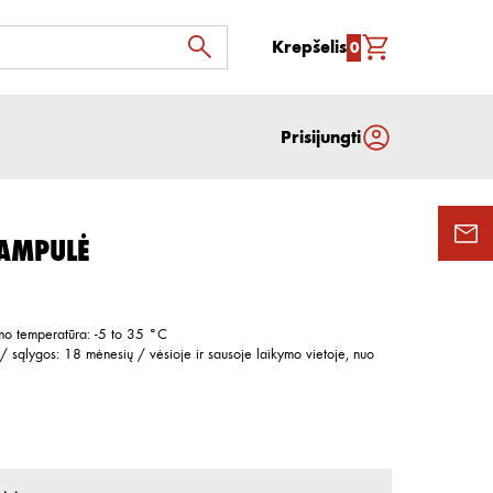
Krepšelis
0
Prisijungti
 AMPULĖ
mo temperatūra
:
-5 to 35 °C
/ sąlygos
:
18 mėnesių / vėsioje ir sausoje laikymo vietoje, nuo