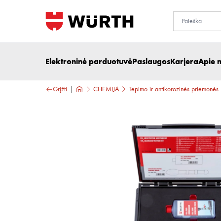
Elektroninė parduotuvė
Paslaugos
Karjera
Apie 
Grįžti
CHEMIJA
Tepimo ir antikorozinės priemonės