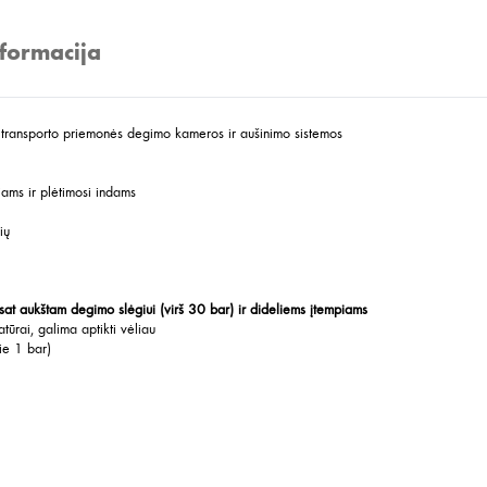
nformacija
 transporto priemonės degimo kameros ir aušinimo sistemos
liams ir plėtimosi indams
ių
esat aukštam degimo slėgiui (virš 30 bar) ir dideliems įtempiams
tūrai, galima aptikti vėliau
ie 1 bar)