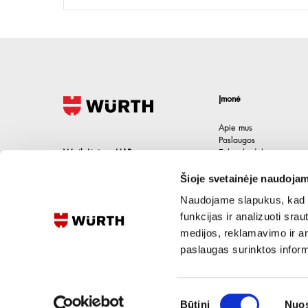
Įmonė
Apie mus
Paslaugos
Wurth Lietuva UAB
Etikos kodeksas
Karjera
Jačionių g. 1B, Pivonijos sen.
,
Šioje svetainėje naudojam
Kontaktai
Ukmergės raj.
,
LT-20101
Lietuva
Naudojame slapukus, kad g
+370 694 91387
funkcijas ir analizuoti sr
medijos, reklamavimo ir ana
eshop@wurth.lt
paslaugas surinktos inform
Sutikimo
Būtini
Nuos