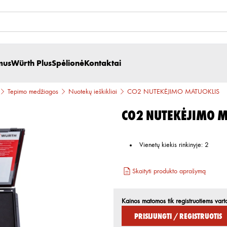
mus
Würth Plus
Spėlionė
Kontaktai
Tepimo medžiagos
Nuotekų ieškikliai
CO2 NUTEKĖJIMO MATUOKLIS
CO2 NUTEKĖJIMO M
Vienetų kiekis rinkinyje
:
2
Skaityti produkto aprašymą
Kainos matomos tik registruotiems vart
Prisijungti / Registruotis