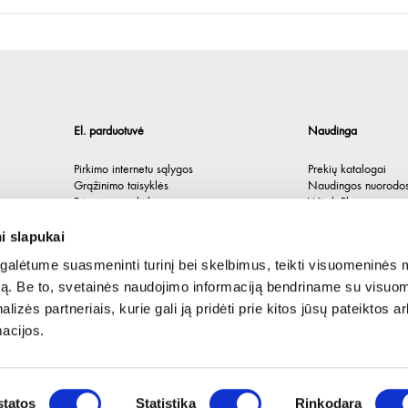
El. parduotuvė
Naudinga
Pirkimo internetu sąlygos
Prekių katalogai
Grąžinimo taisyklės
Naudingos nuorodo
Privatumo politika
Würth Plus
Spėlionė
i slapukai
alėtume suasmeninti turinį bei skelbimus, teikti visuomeninės 
autą. Be to, svetainės naudojimo informaciją bendriname su visu
lizės partneriais, kurie gali ją pridėti prie kitos jūsų pateiktos 
acijos.
tatos
Statistika
Rinkodara