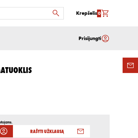
Krepšelis
0
Prisijungti
ATUOKLIS
otojams.
Rašyti užklausą