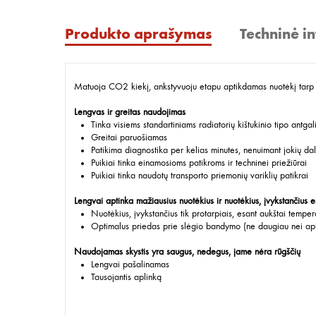
Produkto aprašymas
Techninė i
Matuoja CO2 kiekį, ankstyvuoju etapu aptikdamas nuotėkį tarp
Lengvas ir greitas naudojimas
Tinka visiems standartiniams radiatorių kištukinio tipo antga
Greitai paruošiamas
Patikima diagnostika per kelias minutes, nenuimant jokių dal
Puikiai tinka einamosioms patikroms ir techninei priežiūrai
Puikiai tinka naudotų transporto priemonių variklių patikrai
Lengvai aptinka mažiausius nuotėkius ir nuotėkius, įvykstančius 
Nuotėkius, įvykstančius tik protarpiais, esant aukštai tempera
Optimalus priedas prie slėgio bandymo (ne daugiau nei ap
Naudojamas skystis yra saugus, nedegus, jame nėra rūgščių
Lengvai pašalinamas
Tausojantis aplinką