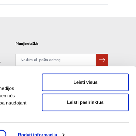
Naujienlaiškis
s
Apie duomenų naudojimą, gavėjus ir saugumo politiką skaitykite
čia
.
Pateikdami el. paštą sutinkate gauti tiesioginę rinkodarą.
Leisti visus
medijos
omeninės
Leisti pasirinktus
arba naudojant
Rodyti informaciją