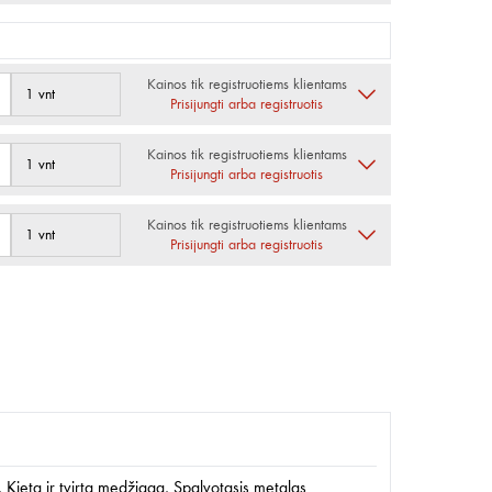
Kainos tik registruotiems klientams
1 vnt
Prisijungti arba registruotis
Kainos tik registruotiems klientams
1 vnt
Prisijungti arba registruotis
Kainos tik registruotiems klientams
1 vnt
Prisijungti arba registruotis
s, Kieta ir tvirta medžiaga, Spalvotasis metalas