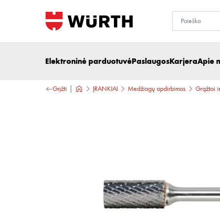
Elektroninė parduotuvė
Paslaugos
Karjera
Apie 
Grįžti
ĮRANKIAI
Medžiagų apdirbimas
Grąžtai ir