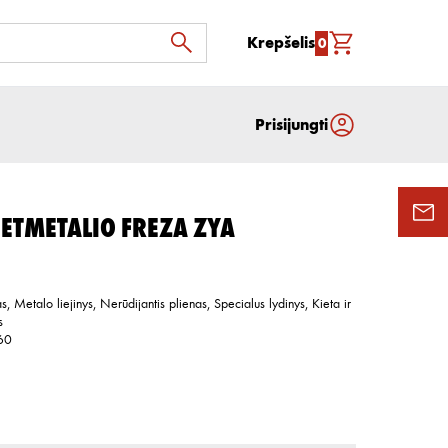
Krepšelis
0
Prisijungti
ETMETALIO FREZA ZYA
as, Metalo liejinys, Nerūdijantis plienas, Specialus lydinys, Kieta ir
s
60