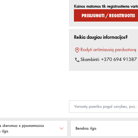
Kainos matomos tik registruotiems vart
Prisijungti / Registruotis
Reikia daugiau informacijos?
Rodyti artimiausią parduotuvę
Skambinti:
+370 694 91387
s skersmuo x pjaunamosios
Bendras ilgis
 ilgis