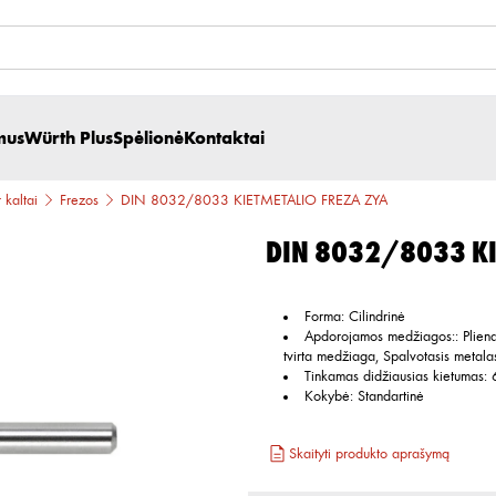
mus
Würth Plus
Spėlionė
Kontaktai
 kaltai
Frezos
DIN 8032/8033 KIETMETALIO FREZA ZYA
DIN 8032/8033 KI
Forma
:
Cilindrinė
Apdorojamos medžiagos:
:
Plien
tvirta medžiaga, Spalvotasis metala
Tinkamas didžiausias kietumas
:
Kokybė
:
Standartinė
Skaityti produkto aprašymą