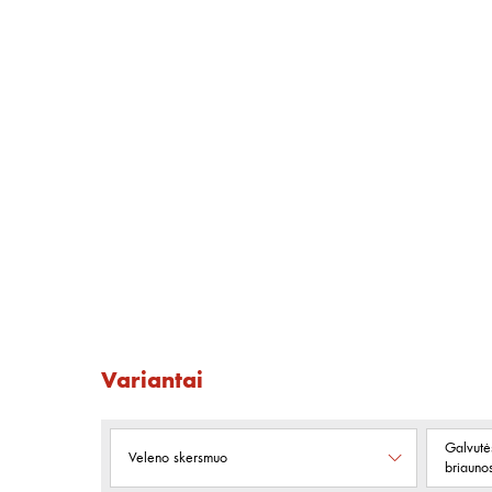
Variantai
Galvutė
Veleno skersmuo
briaunos