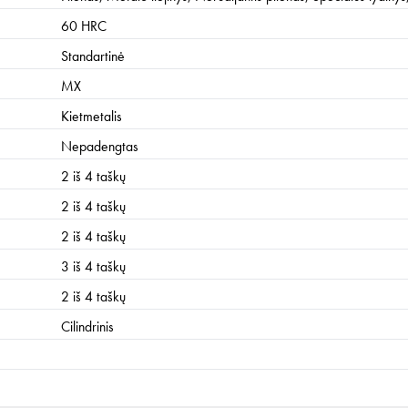
60 HRC
Standartinė
MX
Kietmetalis
Nepadengtas
2 iš 4 taškų
2 iš 4 taškų
2 iš 4 taškų
3 iš 4 taškų
2 iš 4 taškų
Cilindrinis