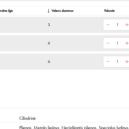
gis
ndras ilgis
Veleno skersmuo
Pakuotė
3
6
6
Cilindrinė
Plienas, Metalo liejinys, Nerūdijantis plienas, Specialus lydiny