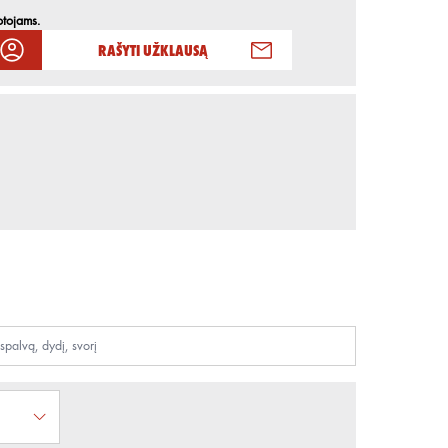
otojams.
Rašyti užklausą