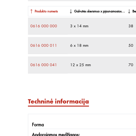
Produkto numeris
Galvutės skersmuo x pjaunamosios briaunos il
Be
0616 000 000
3 x 14 mm
38
0616 000 011
6 x 18 mm
50
0616 000 041
12 x 25 mm
70
Techninė informacija
Forma
Apdorojamos medžiagos: