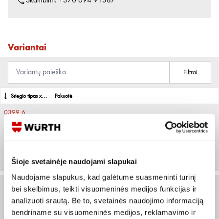
Skambinti:
+370 694 91387
Variantai
Filtrai
Sriegio tipas x vardinis skersmuo
Pakuotė
0399 6
M6
Prisijungti arba registruotis
500 vnt
Šioje svetainėje naudojami slapukai
Naudojame slapukus, kad galėtume suasmeninti turinį
0399 8
bei skelbimus, teikti visuomeninės medijos funkcijas ir
analizuoti srautą. Be to, svetainės naudojimo informaciją
bendriname su visuomeninės medijos, reklamavimo ir
M8
Prisijungti arba registruotis