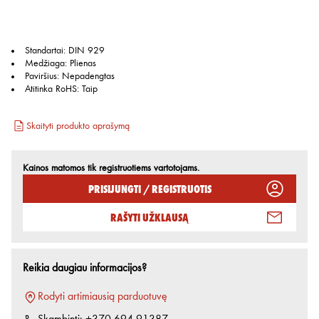
Standartai
:
DIN 929
Medžiaga
:
Plienas
Paviršius
:
Nepadengtas
Atitinka RoHS
:
Taip
Skaityti produkto aprašymą
Kainos matomos tik registruotiems vartotojams.
Prisijungti / Registruotis
Rašyti užklausą
Reikia daugiau informacijos?
Rodyti artimiausią parduotuvę