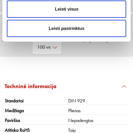
100 vnt
Leisti visus
0399 16
Leisti pasirinktus
M16
Prisijungti arba registruotis
Techninė informacija
Standartai
DIN 929
Medžiaga
Plienas
Paviršius
Nepadengtas
Atitinka RoHS
Taip