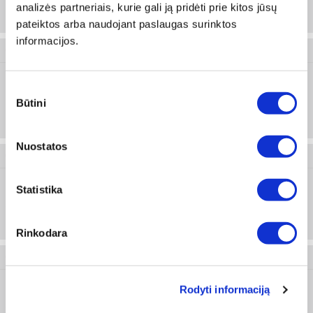
analizės partneriais, kurie gali ją pridėti prie kitos jūsų
200 vnt
pateiktos arba naudojant paslaugas surinktos
informacijos.
0399 10
Sutikimo
M10
Prisijungti arba registruotis
Būtini
pasirinkimas
Nuostatos
0399 12
Statistika
M12
Prisijungti arba registruotis
250 vnt
Rinkodara
0399 12 15
Rodyti informaciją
M12
Prisijungti arba registruotis