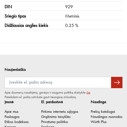
DIN
929
Sriegio tipas
Metrinis
Didžiausias anglies kiekis
0.25 %
Naujienlaiškis
Apie duomenų naudojimą, gavėjus ir saugumo politiką skaitykite
čia
.
Pateikdami el. paštą sutinkate gauti tiesioginę rinkodarą.
Įmonė
El. parduotuvė
Naudinga
Apie mus
Pirkimo internetu sąlygos
Prekių katalogai
Paslaugos
Grąžinimo taisyklės
Naudingos nuorodos
Etikos kodeksas
Privatumo politika
Würth Plus