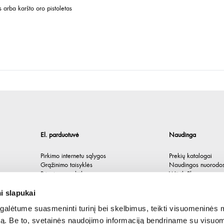
s arba karšto oro pistoletas
El. parduotuvė
Naudinga
Pirkimo internetu sąlygos
Prekių katalogai
Grąžinimo taisyklės
Naudingos nuorodo
Privatumo politika
Würth Plus
Spėlionė
i slapukai
alėtume suasmeninti turinį bei skelbimus, teikti visuomeninės 
autą. Be to, svetainės naudojimo informaciją bendriname su visu