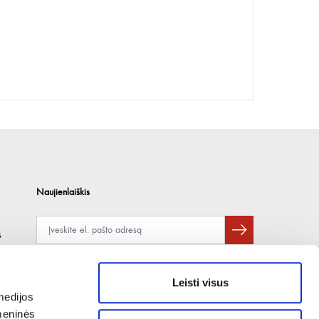
Naujienlaiškis
s
Apie duomenų naudojimą, gavėjus ir saugumo politiką skaitykite
čia
.
Pateikdami el. paštą sutinkate gauti tiesioginę rinkodarą.
Leisti visus
medijos
omeninės