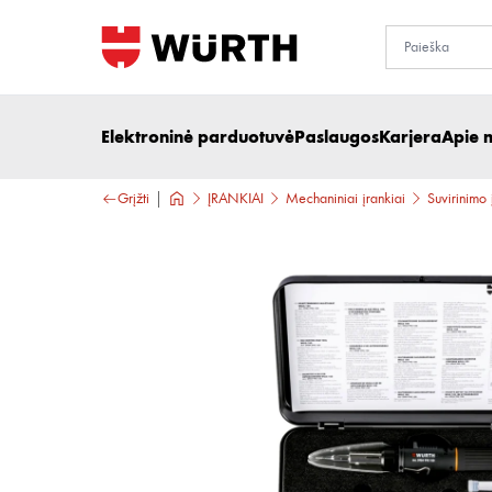
Elektroninė parduotuvė
Paslaugos
Karjera
Apie 
Grįžti
ĮRANKIAI
Mechaniniai įrankiai
Suvirinimo 