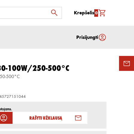
Krepšelis
0
Prisijungti
S 30-100W/250-500°C
250-500°C
45727151044
otojams.
Rašyti užklausą