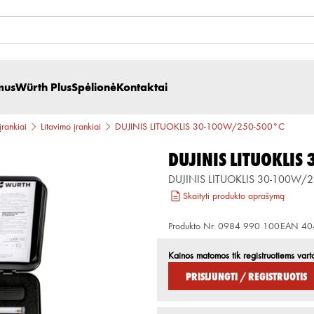
mus
Würth Plus
Spėlionė
Kontaktai
įrankiai
Litavimo įrankiai
DUJINIS LITUOKLIS 30-100W/250-500°C
DUJINIS LITUOKLI
DUJINIS LITUOKLIS 30-100W/
Skaityti produkto aprašymą
Produkto Nr.
0984 990 100
EAN
40
Kainos matomos tik registruotiems vart
Prisijungti / Registruotis