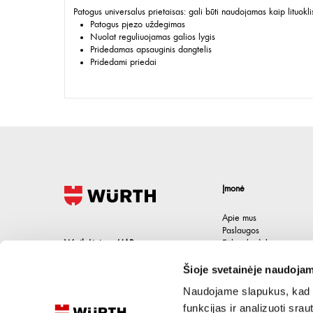
Patogus universalus prietaisas: gali būti naudojamas kaip lituokli
Patogus pjezo uždegimas
Nuolat reguliuojamas galios lygis
Pridedamas apsauginis dangtelis
Pridedami priedai
Įmonė
Apie mus
Paslaugos
Wurth Lietuva UAB
Etikos kodeksas
Karjera
Jačionių g. 1B, Pivonijos sen.
,
Šioje svetainėje naudojam
Kontaktai
Ukmergės raj.
,
LT-20101
Lietuva
Naudojame slapukus, kad g
+370 694 91387
funkcijas ir analizuoti sr