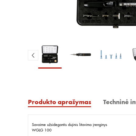
Produkto aprašymas
Techninė i
Savaime užsidegantis dujinis litavimo įrenginys
WGLG 100