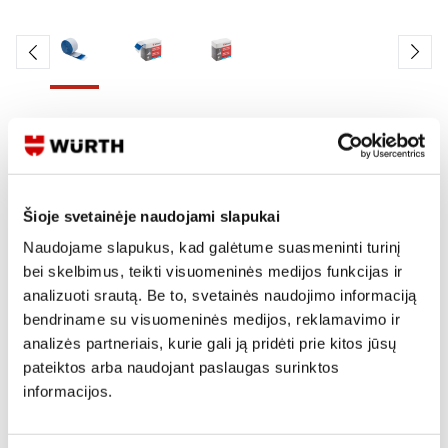
Skaityti produkto aprašymą
Produkto Nr.
0899 512 25
EAN
4046777267167
Šioje svetainėje naudojami slapukai
Kainos matomos tik registruotiems vartotojams.
Naudojame slapukus, kad galėtume suasmeninti turinį
Prisijungti / Registruotis
bei skelbimus, teikti visuomeninės medijos funkcijas ir
analizuoti srautą. Be to, svetainės naudojimo informaciją
Rašyti užklausą
bendriname su visuomeninės medijos, reklamavimo ir
analizės partneriais, kurie gali ją pridėti prie kitos jūsų
pateiktos arba naudojant paslaugas surinktos
Reikia daugiau informacijos?
informacijos.
Rodyti artimiausią parduotuvę
Skambinti:
+370 694 91387