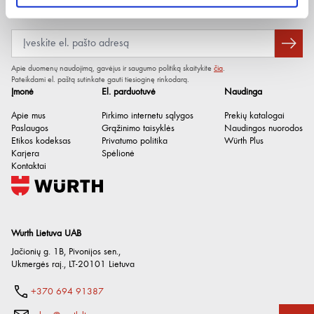
Pleistro plotis
6 cm
Naujienlaiškis
Laikymo trukmė po pagaminimo
60 Mėnesių / prie 15°C iki
/ sąlygos
25°C
Apie duomenų naudojimą, gavėjus ir saugumo politiką skaitykite
čia
.
Pateikdami el. paštą sutinkate gauti tiesioginę rinkodarą.
Įmonė
El. parduotuvė
Naudinga
Apie mus
Pirkimo internetu sąlygos
Prekių katalogai
Paslaugos
Grąžinimo taisyklės
Naudingos nuorodos
Etikos kodeksas
Privatumo politika
Würth Plus
Karjera
Spėlionė
Kontaktai
Wurth Lietuva UAB
Jačionių g. 1B, Pivonijos sen.
,
Ukmergės raj.
,
LT-20101
Lietuva
+370 694 91387