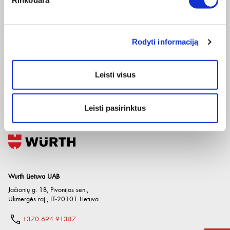
Naujienlaiškis
Rodyti informaciją
Apie duomenų naudojimą, gavėjus ir saugumo politiką skaitykite
čia
.
Pateikdami el. paštą sutinkate gauti tiesioginę rinkodarą.
Įmonė
El. parduotuvė
Naudinga
Leisti visus
Apie mus
Pirkimo internetu sąlygos
Prekių katalogai
Paslaugos
Grąžinimo taisyklės
Naudingos nuorodos
Leisti pasirinktus
Etikos kodeksas
Privatumo politika
Würth Plus
Karjera
Spėlionė
Kontaktai
Wurth Lietuva UAB
Jačionių g. 1B, Pivonijos sen.
,
Ukmergės raj.
,
LT-20101
Lietuva
+370 694 91387