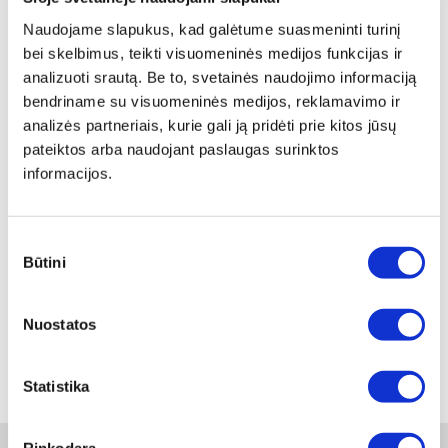
Naudojame slapukus, kad galėtume suasmeninti turinį
Skaityti produkto aprašymą
bei skelbimus, teikti visuomeninės medijos funkcijas ir
analizuoti srautą. Be to, svetainės naudojimo informaciją
Produkto Nr.
0990 001 577
bendriname su visuomeninės medijos, reklamavimo ir
analizės partneriais, kurie gali ją pridėti prie kitos jūsų
Kainos matomos tik registruotiems vartotojams.
pateiktos arba naudojant paslaugas surinktos
Prisijungti / Registruotis
informacijos.
Rašyti užklausą
Sutikimo
Būtini
pasirinkimas
Reikia daugiau informacijos?
Rodyti artimiausią parduotuvę
Nuostatos
Skambinti:
+370 694 91387
Statistika
Rinkodara