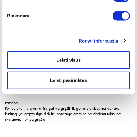
18-32 mm: kietmetalio elementas iš kelių dalių - greitesnė gręžimo eiga,
o trisekcinė konstrukcija pagerina sukimo jėgų slopinimą
Rinkodara
Žymiai didesnis gręžimo greitis ir dulkių šalinimas, kartu užtikrinant didesnę
apsaugą nuo lūžių
Vario dulkių šalinimo spiralė, kuri priekyje susiaurėja, o gale išplatėja,
taip pat aštresnis kampas spiralės gale užtikrina mažesnę trintį, didelį
Rodyti informaciją
stabilumą ir maksimalų smūgio energijos perdavimą
Optimalus nukreipimas gręžiamoje skylėje
Grąžtas su keturiomis pjovimo briaunomis ir optimalaus skersmens
Leisti visus
geometrija, užtikrina, kad grąžtas būtų tobulai nukreipiamas į gręžiamą
skylę
Leisti pasirinktus
Tikslus taškinis gręžimas
Specialus savaime centruojantis antgalis leidžia atlikti labai tikslų
gręžimą reikiamoje vietoje
Pastaba:
Per betone įlietą armatūrą galima gręžti tik gavus statybos inžinieriaus
leidimą. Jei grąžto ilgis didelis, pradžioje gręžkite naudodami tokio pat
skersmens trumpą grąžtą.