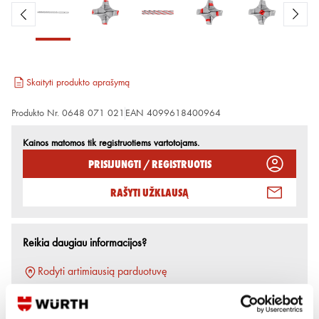
Skaityti produkto aprašymą
Produkto Nr.
0648 071 021
EAN
4099618400964
Kainos matomos tik registruotiems vartotojams.
Prisijungti / Registruotis
Rašyti užklausą
Reikia daugiau informacijos?
Rodyti artimiausią parduotuvę
Skambinti:
+370 694 91387