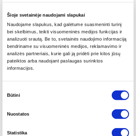
Šioje svetainėje naudojami slapukai
Produkto aprašymas
Naudojame slapukus, kad galėtume suasmeninti turinį
bei skelbimus, teikti visuomeninės medijos funkcijas ir
Smūginis grąžtas SDS Plus Quadro Longlife Vario
analizuoti srautą. Be to, svetainės naudojimo informaciją
bendriname su visuomeninės medijos, reklamavimo ir
Puikus sprendimas armuotam betonui ir kietoms medžiagoms gręžti, turintis
simetrišką galvutę su keturiomis pjovimo briaunomis ir VARIO spiralę su
analizės partneriais, kurie gali ją pridėti prie kitos jūsų
šerdies sutvirtinimu.
pateiktos arba naudojant paslaugas surinktos
informacijos.
Žymiai geresnis suderinamumas su armatūra
Simetriška 4 x 90° pjovimo briaunų geometrija (iki Ø 10 mm su
kietlydinio galvute) neleidžia grąžtui užsikabinti arba išvažiuoti iš centro,
kai jis smūgiuoja, pavyzdžiui, į armatūrą ar akmenis
Sutikimo
Būtini
pasirinkimas
Pastebimai greitesnis gręžimas
Pažangi antgalio geometrija ir asimetriškai išdėstyti pjovimo briaunų
iškilimai užtikrina geresnį medžiagos skėlimą
Nuostatos
Puikios gręžimo savybės per visą eksploatavimo laiką
Prie grąžto skersmens pritaikyta galvutės geometrija
5-16 mm: vientisas karbido elementas - maksimaliai padidintas tvirtinimo
Statistika
prie plieninio korpuso paviršius suteikia didelį stabilumą