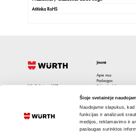
Atitinka RoHS
Įmonė
Apie mus
Paslaugos
Wurth Lietuva UAB
Etikos kodeksas
Karjera
Jačionių g. 1B, Pivonijos sen.
,
Šioje svetainėje naudojam
Kontaktai
Ukmergės raj.
,
LT-20101
Lietuva
Naudojame slapukus, kad g
+370 694 91387
funkcijas ir analizuoti sr
medijos, reklamavimo ir ana
eshop@wurth.lt
paslaugas surinktos inform