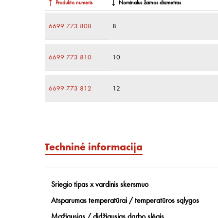
Produkto numeris
Nominalus žarnos diametras
6699 773 808
8
6699 773 810
10
6699 773 812
12
Techninė informacija
Sriegio tipas x vardinis skersmuo
Atsparumas temperatūrai / temperatūros sąlygos
Mažiausias / didžiausias darbo slėgis