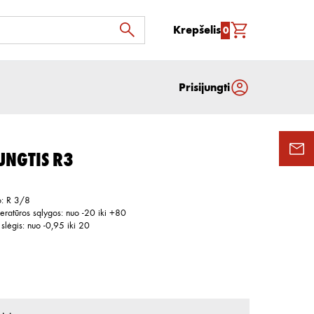
Krepšelis
0
Prisijungti
UNGTIS R3
o
:
R 3/8
eratūros sąlygos
:
nuo -20 iki +80
slėgis
:
nuo -0,95 iki 20