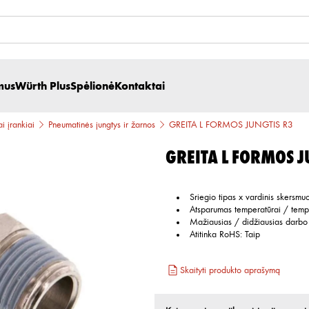
mus
Würth Plus
Spėlionė
Kontaktai
i įrankiai
Pneumatinės jungtys ir žarnos
GREITA L FORMOS JUNGTIS R3
GREITA L FORMOS J
Sriegio tipas x vardinis skersmu
Atsparumas temperatūrai / temp
Mažiausias / didžiausias darbo 
Atitinka RoHS
:
Taip
Skaityti produkto aprašymą