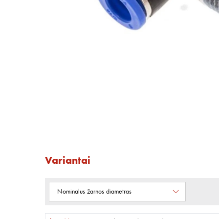
Variantai
Nominalus žarnos diametras