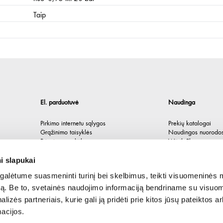
Taip
El. parduotuvė
Naudinga
Pirkimo internetu sąlygos
Prekių katalogai
Grąžinimo taisyklės
Naudingos nuorodo
Privatumo politika
Würth Plus
Spėlionė
i slapukai
alėtume suasmeninti turinį bei skelbimus, teikti visuomeninės 
autą. Be to, svetainės naudojimo informaciją bendriname su visu
lizės partneriais, kurie gali ją pridėti prie kitos jūsų pateiktos 
acijos.