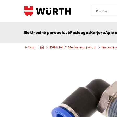
Elektroninė parduotuvė
Paslaugos
Karjera
Apie 
Grįžti
ĮRANKIAI
Mechaniniai įrankiai
Pneumatinia