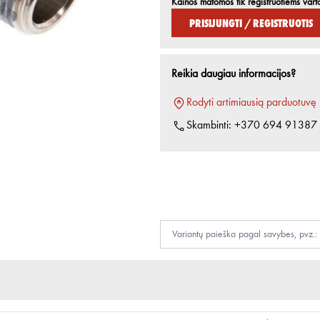
Kainos matomos tik registruotiems vart
Prisijungti / Registruotis
Reikia daugiau informacijos?
Rodyti artimiausią parduotuvę
Skambinti:
+370 694 91387