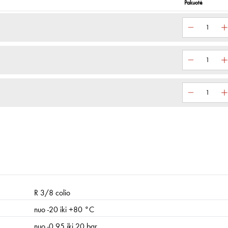
Pakuotė
R 3/8 colio
nuo -20 iki +80 °C
nuo -0,95 iki 20 bar