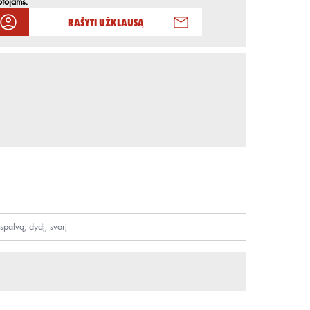
otojams.
Rašyti užklausą