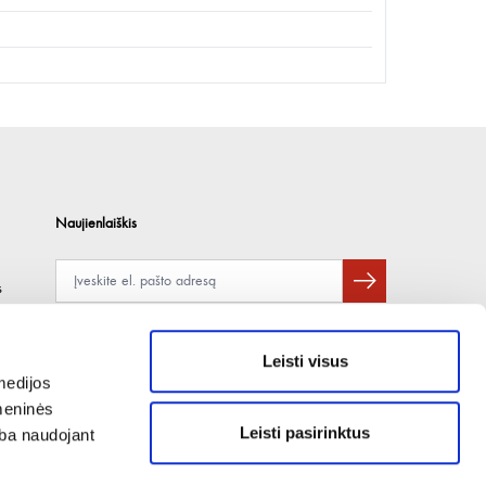
Naujienlaiškis
s
Apie duomenų naudojimą, gavėjus ir saugumo politiką skaitykite
čia
.
Pateikdami el. paštą sutinkate gauti tiesioginę rinkodarą.
Leisti visus
medijos
omeninės
Leisti pasirinktus
arba naudojant