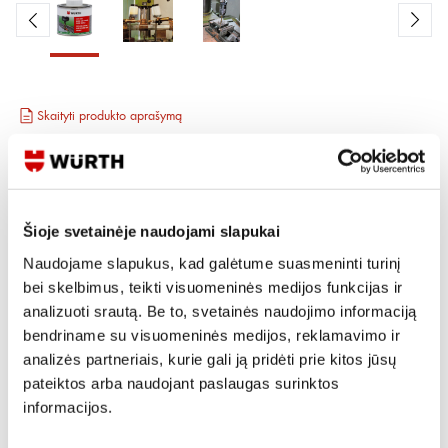
Skaityti produkto aprašymą
Produkto Nr.
0893 050 010
EAN
4050641568168
Kainos matomos tik registruotiems vartotojams.
Prisijungti / Registruotis
Šioje svetainėje naudojami slapukai
Naudojame slapukus, kad galėtume suasmeninti turinį
Rašyti užklausą
bei skelbimus, teikti visuomeninės medijos funkcijas ir
analizuoti srautą. Be to, svetainės naudojimo informaciją
bendriname su visuomeninės medijos, reklamavimo ir
Reikia daugiau informacijos?
analizės partneriais, kurie gali ją pridėti prie kitos jūsų
Rodyti artimiausią parduotuvę
pateiktos arba naudojant paslaugas surinktos
informacijos.
Skambinti:
+370 694 91387