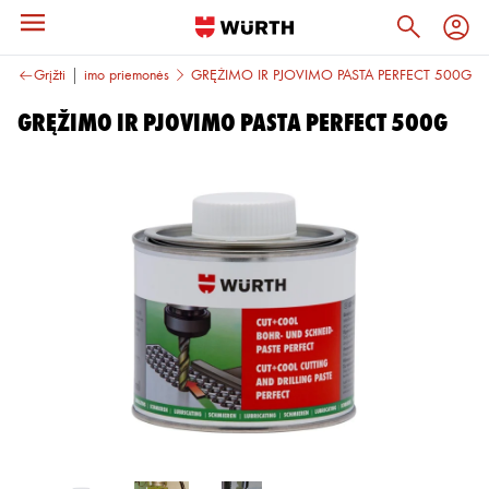
žimo ir suvirinimo priemonės
Grįžti
GRĘŽIMO IR PJOVIMO PASTA PERFECT 500G
GRĘŽIMO IR PJOVIMO PASTA PERFECT 500G