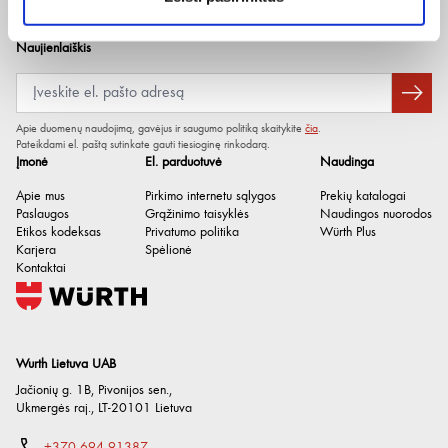
Cheminė bazė
Saugos duomenų lapai
Mineralinė alyva su sintetiniu
esteriu
Naujienlaiškis
Tankis / sąlygos
0.88 g/cm³ / esant 20°C
Sandėliavimo trukmė po
36 mėn.
pagaminimo
Apie duomenų naudojimą, gavėjus ir saugumo politiką skaitykite
čia
.
Pateikdami el. paštą sutinkate gauti tiesioginę rinkodarą.
Be silikono
Taip
Įmonė
El. parduotuvė
Naudinga
Be chloro
Taip
Apie mus
Pirkimo internetu sąlygos
Prekių katalogai
Paslaugos
Grąžinimo taisyklės
Naudingos nuorodos
Be organinių chloro junginių
Taip
Etikos kodeksas
Privatumo politika
Würth Plus
(AOX)
Karjera
Spėlionė
Kontaktai
Be dervų
Taip
Wurth Lietuva UAB
Jačionių g. 1B, Pivonijos sen.
,
Ukmergės raj.
,
LT-20101
Lietuva
+370 694 91387