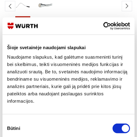
Skaityti produkto aprašymą
Šioje svetainėje naudojami slapukai
Produkto Nr.
0715 35 35
EAN
4011231741248
Naudojame slapukus, kad galėtume suasmeninti turinį
Kainos matomos tik registruotiems vartotojams.
bei skelbimus, teikti visuomeninės medijos funkcijas ir
Prisijungti / Registruotis
analizuoti srautą. Be to, svetainės naudojimo informaciją
bendriname su visuomeninės medijos, reklamavimo ir
Rašyti užklausą
analizės partneriais, kurie gali ją pridėti prie kitos jūsų
pateiktos arba naudojant paslaugas surinktos
informacijos.
Reikia daugiau informacijos?
Rodyti artimiausią parduotuvę
Sutikimo
Skambinti:
+370 694 91387
Būtini
pasirinkimas