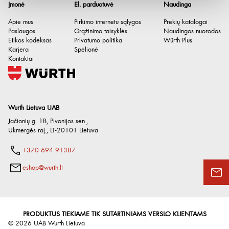
Įmonė
El. parduotuvė
Naudinga
Apie mus
Pirkimo internetu sąlygos
Prekių katalogai
Paslaugos
Grąžinimo taisyklės
Naudingos nuorodos
Etikos kodeksas
Privatumo politika
Würth Plus
Karjera
Spėlionė
Kontaktai
Wurth Lietuva UAB
Jačionių g. 1B, Pivonijos sen.
,
Ukmergės raj.
,
LT-20101
Lietuva
+370 694 91387
eshop@wurth.lt
PRODUKTUS TIEKIAME TIK SUTARTINIAMS VERSLO KLIENTAMS
©
2026
UAB Wurth Lietuva