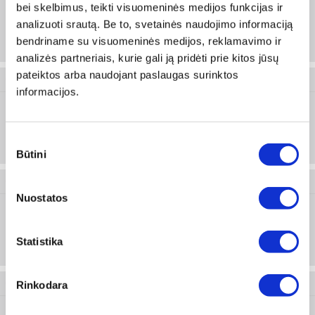
bei skelbimus, teikti visuomeninės medijos funkcijas ir
analizuoti srautą. Be to, svetainės naudojimo informaciją
Prisijungti arba registruotis
bendriname su visuomeninės medijos, reklamavimo ir
1 vnt
analizės partneriais, kurie gali ją pridėti prie kitos jūsų
pateiktos arba naudojant paslaugas surinktos
0468 113 0
informacijos.
3
Prisijungti arba registruotis
Sutikimo
1 vnt
Būtini
pasirinkimas
0468 113 5
Nuostatos
3.5
Prisijungti arba registruotis
Statistika
1 m
0468 114 0
Rinkodara