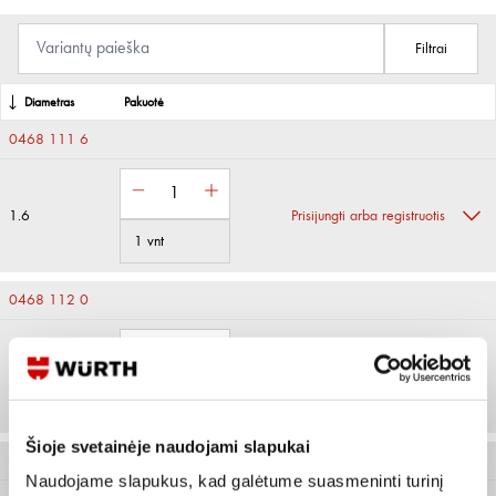
Filtrai
Diametras
Pakuotė
0468 111 6
1.6
Prisijungti arba registruotis
1 vnt
0468 112 0
2
Prisijungti arba registruotis
1 m
Šioje svetainėje naudojami slapukai
0468 112 4
Naudojame slapukus, kad galėtume suasmeninti turinį