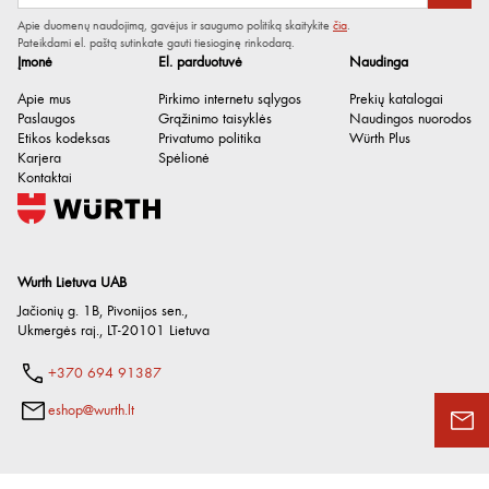
Apie duomenų naudojimą, gavėjus ir saugumo politiką skaitykite
čia
.
Pateikdami el. paštą sutinkate gauti tiesioginę rinkodarą.
Įmonė
El. parduotuvė
Naudinga
Apie mus
Pirkimo internetu sąlygos
Prekių katalogai
Paslaugos
Grąžinimo taisyklės
Naudingos nuorodos
Etikos kodeksas
Privatumo politika
Würth Plus
Karjera
Spėlionė
Kontaktai
Wurth Lietuva UAB
Jačionių g. 1B, Pivonijos sen.
,
Ukmergės raj.
,
LT-20101
Lietuva
+370 694 91387
eshop@wurth.lt