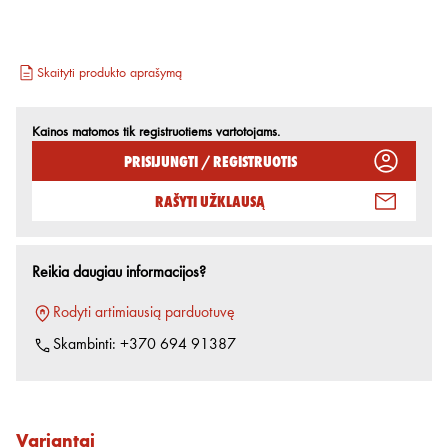
Skaityti produkto aprašymą
Kainos matomos tik registruotiems vartotojams.
Prisijungti / Registruotis
Rašyti užklausą
Reikia daugiau informacijos?
Rodyti artimiausią parduotuvę
Skambinti:
+370 694 91387
Variantai