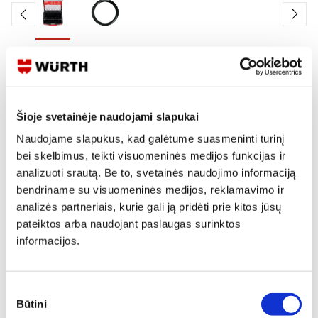
Skaityti produkto aprašymą
Produkto Nr.
5964 046 800
EAN
4046777219753
Šioje svetainėje naudojami slapukai
Naudojame slapukus, kad galėtume suasmeninti turinį
Kainos matomos tik registruotiems vartotojams.
bei skelbimus, teikti visuomeninės medijos funkcijas ir
Prisijungti / Registruotis
analizuoti srautą. Be to, svetainės naudojimo informaciją
bendriname su visuomeninės medijos, reklamavimo ir
Rašyti užklausą
analizės partneriais, kurie gali ją pridėti prie kitos jūsų
pateiktos arba naudojant paslaugas surinktos
informacijos.
Reikia daugiau informacijos?
Rodyti artimiausią parduotuvę
Sutikimo
Skambinti:
+370 694 91387
Būtini
pasirinkimas