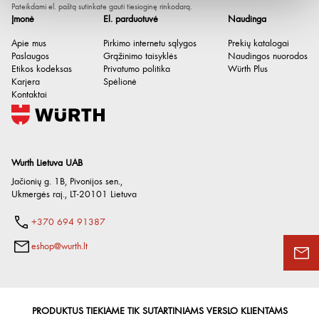
Atitinka RoHS
Pateikdami el. paštą sutinkate gauti tiesioginę rinkodarą.
Taip
Įmonė
El. parduotuvė
Naudinga
Apie mus
Pirkimo internetu sąlygos
Prekių katalogai
Paslaugos
Grąžinimo taisyklės
Naudingos nuorodos
Etikos kodeksas
Privatumo politika
Würth Plus
Karjera
Spėlionė
Kontaktai
Wurth Lietuva UAB
Jačionių g. 1B, Pivonijos sen.
,
Ukmergės raj.
,
LT-20101
Lietuva
+370 694 91387
eshop@wurth.lt
PRODUKTUS TIEKIAME TIK SUTARTINIAMS VERSLO KLIENTAMS