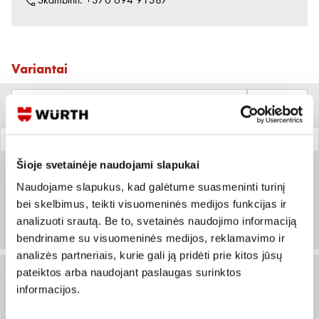
Skambinti:
+370 694 91387
Variantai
Filtrai
Metrinio inkaro skersmuo (mm)
Pakuotė
Šioje svetainėje naudojami slapukai
5930 210 015
Naudojame slapukus, kad galėtume suasmeninti turinį
bei skelbimus, teikti visuomeninės medijos funkcijas ir
M10
Prisijungti arba registruotis
analizuoti srautą. Be to, svetainės naudojimo informaciją
50 vnt
bendriname su visuomeninės medijos, reklamavimo ir
analizės partneriais, kurie gali ją pridėti prie kitos jūsų
5930 210 050
pateiktos arba naudojant paslaugas surinktos
informacijos.
M10
Prisijungti arba registruotis