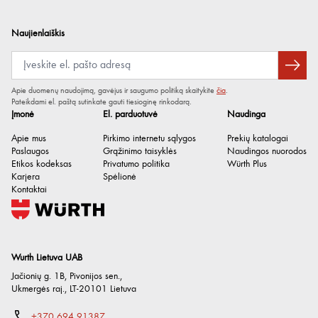
Naujienlaiškis
Apie duomenų naudojimą, gavėjus ir saugumo politiką skaitykite
čia
.
Pateikdami el. paštą sutinkate gauti tiesioginę rinkodarą.
Įmonė
El. parduotuvė
Naudinga
Apie mus
Pirkimo internetu sąlygos
Prekių katalogai
Paslaugos
Grąžinimo taisyklės
Naudingos nuorodos
Etikos kodeksas
Privatumo politika
Würth Plus
Karjera
Spėlionė
Kontaktai
Wurth Lietuva UAB
Jačionių g. 1B, Pivonijos sen.
,
Ukmergės raj.
,
LT-20101
Lietuva
+370 694 91387