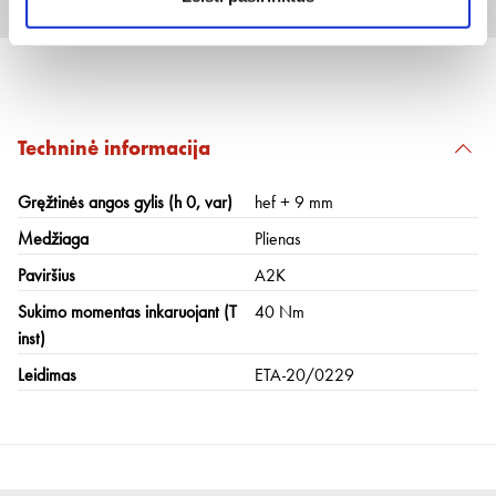
20 vnt
Techninė informacija
Gręžtinės angos gylis (h 0, var)
hef + 9 mm
Medžiaga
Plienas
Paviršius
A2K
Sukimo momentas inkaruojant (T
40 Nm
inst)
Leidimas
ETA-20/0229