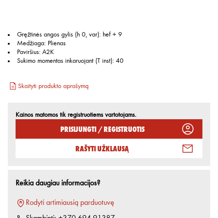
Gręžtinės angos gylis (h 0, var)
:
hef + 9
Medžiaga
:
Plienas
Paviršius
:
A2K
Sukimo momentas inkaruojant (T inst)
:
40
Skaityti produkto aprašymą
Kainos matomos tik registruotiems vartotojams.
Prisijungti / Registruotis
Rašyti užklausą
Reikia daugiau informacijos?
Rodyti artimiausią parduotuvę