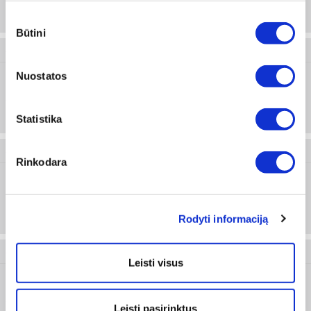
50 vnt
Sutikimo
Būtini
pasirinkimas
5930 212 015
Nuostatos
M12
Prisijungti arba registruotis
25 vnt
Statistika
5930 212 050
Rinkodara
M12
Prisijungti arba registruotis
25 vnt
Rodyti informaciją
5930 216 915
Leisti visus
M16
Prisijungti arba registruotis
Leisti pasirinktus