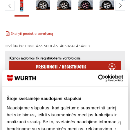
Skaityti produkto aprašymą
Produkto Nr.
0893 476 500
EAN
4050641454683
Kainos matomos tik registruotiems vartotojams.
Prisijungti / Registruotis
Rašyti užklausą
Šioje svetainėje naudojami slapukai
Reikia daugiau informacijos?
Naudojame slapukus, kad galėtume suasmeninti turinį
Rodyti artimiausią parduotuvę
bei skelbimus, teikti visuomeninės medijos funkcijas ir
Skambinti:
+370 694 91387
analizuoti srautą. Be to, svetainės naudojimo informaciją
bendriname su visuomeninės medijos, reklamavimo ir