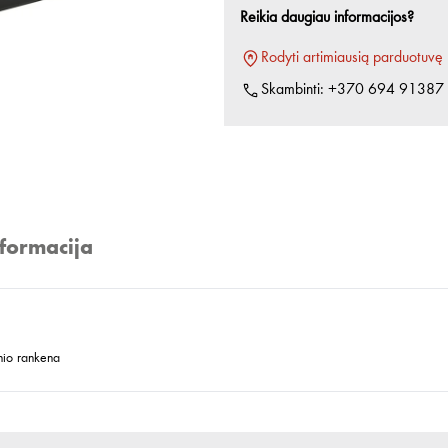
Reikia daugiau informacijos?
Rodyti artimiausią parduotuvę
Skambinti:
+370 694 91387
nformacija
inio rankena