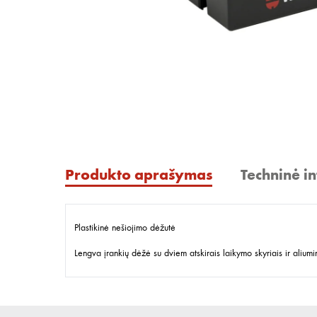
Produkto aprašymas
Techninė i
Plastikinė nešiojimo dėžutė
Lengva įrankių dėžė su dviem atskirais laikymo skyriais ir alium