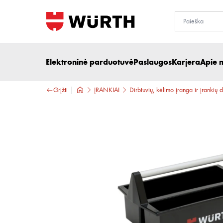
Elektroninė parduotuvė
Paslaugos
Karjera
Apie 
Grįžti
ĮRANKIAI
Dirbtuvių, kėlimo įranga ir įrankių 