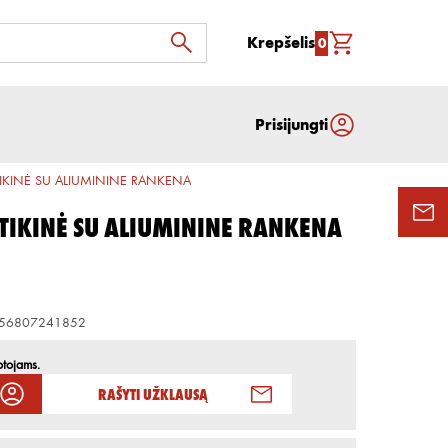
Krepšelis
0
Prisijungti
TIKINĖ SU ALIUMININE RANKENA
TIKINĖ SU ALIUMININE RANKENA
56807241852
otojams.
Rašyti užklausą