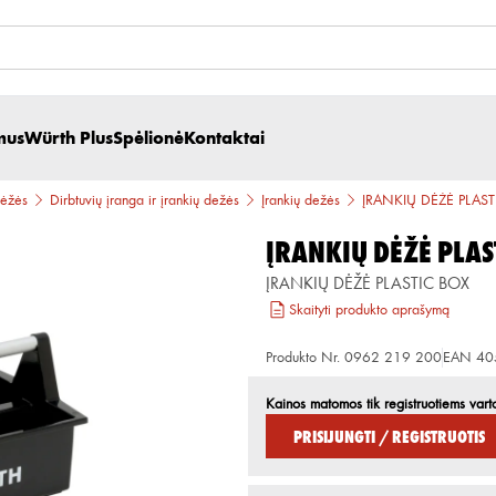
mus
Würth Plus
Spėlionė
Kontaktai
dėžės
Dirbtuvių įranga ir įrankių dežės
Įrankių dežės
ĮRANKIŲ DĖŽĖ PLAS
ĮRANKIŲ DĖŽĖ PLAS
ĮRANKIŲ DĖŽĖ PLASTIC BOX
Skaityti produkto aprašymą
Produkto Nr.
0962 219 200
EAN
40
Kainos matomos tik registruotiems vart
Prisijungti / Registruotis