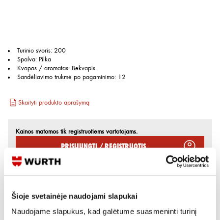
Turinio svoris
:
200
Spalva
:
Pilka
Kvapas / aromatas
:
Bekvapis
Sandėliavimo trukmė po pagaminimo
:
12
Skaityti produkto aprašymą
Kainos matomos tik registruotiems vartotojams.
Prisijungti / Registruotis
Rašyti užklausą
Šioje svetainėje naudojami slapukai
Reikia daugiau informacijos?
Naudojame slapukus, kad galėtume suasmeninti turinį