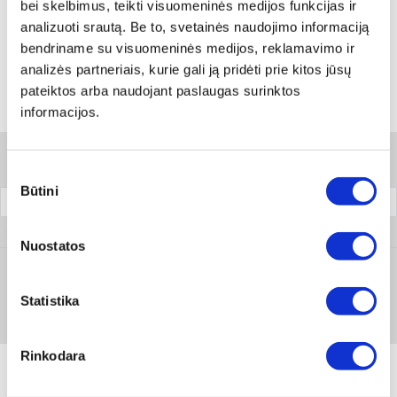
Rodyti artimiausią parduotuvę
bei skelbimus, teikti visuomeninės medijos funkcijas ir
analizuoti srautą. Be to, svetainės naudojimo informaciją
Skambinti:
+370 694 91387
bendriname su visuomeninės medijos, reklamavimo ir
analizės partneriais, kurie gali ją pridėti prie kitos jūsų
pateiktos arba naudojant paslaugas surinktos
informacijos.
Variantai
Filtrai
Sutikimo
Būtini
pasirinkimas
Pakuotė
0890 100 046
Nuostatos
Prisijungti arba registruotis
Statistika
Rinkodara