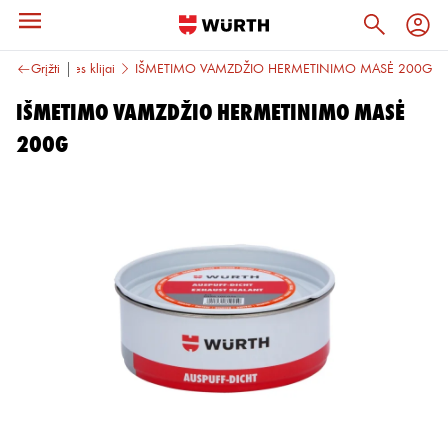
liojos paskirties klijai
Grįžti
IŠMETIMO VAMZDŽIO HERMETINIMO MASĖ 200G
IŠMETIMO VAMZDŽIO HERMETINIMO MASĖ
200G