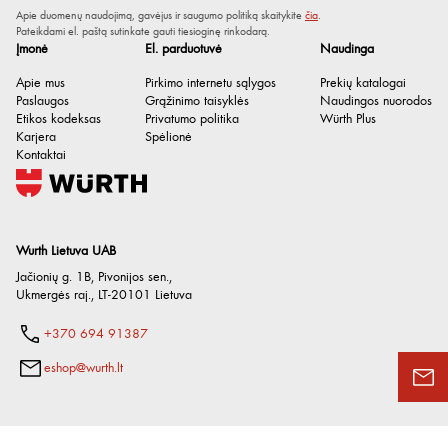
Apie duomenų naudojimą, gavėjus ir saugumo politiką skaitykite
čia
.
Didžiausias atsparumas
800 °C
Pateikdami el. paštą sutinkate gauti tiesioginę rinkodarą.
temperatūrai
Įmonė
El. parduotuvė
Naudinga
Tankis
1.99 g/cm³
Apie mus
Pirkimo internetu sąlygos
Prekių katalogai
Paslaugos
Grąžinimo taisyklės
Naudingos nuorodos
Tankio sąlygos
esant 20°C
Etikos kodeksas
Privatumo politika
Würth Plus
Karjera
Spėlionė
Kontaktai
Wurth Lietuva UAB
Jačionių g. 1B, Pivonijos sen.
,
Ukmergės raj.
,
LT-20101
Lietuva
+370 694 91387
eshop@wurth.lt