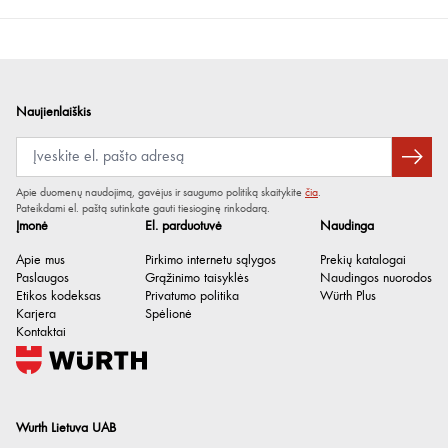
Naujienlaiškis
Apie duomenų naudojimą, gavėjus ir saugumo politiką skaitykite
čia
.
Pateikdami el. paštą sutinkate gauti tiesioginę rinkodarą.
Įmonė
El. parduotuvė
Naudinga
Apie mus
Pirkimo internetu sąlygos
Prekių katalogai
Paslaugos
Grąžinimo taisyklės
Naudingos nuorodos
Etikos kodeksas
Privatumo politika
Würth Plus
Karjera
Spėlionė
Kontaktai
Wurth Lietuva UAB