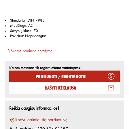
Standartai
:
DIN 7985
Medžiaga
:
A2
Savybių klasė
:
70
Paviršius
:
Nepadengtas
Skaityti produkto aprašymą
Kainos matomos tik registruotiems vartotojams.
Prisijungti / Registruotis
Rašyti užklausą
Reikia daugiau informacijos?
Rodyti artimiausią parduotuvę