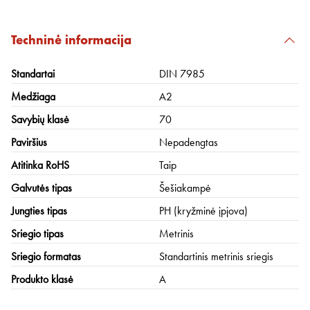
Techninė informacija
Standartai
DIN 7985
Medžiaga
A2
Savybių klasė
70
Paviršius
Nepadengtas
Atitinka RoHS
Taip
Galvutės tipas
Šešiakampė
Jungties tipas
PH (kryžminė įpjova)
Sriegio tipas
Metrinis
Sriegio formatas
Standartinis metrinis sriegis
Produkto klasė
A