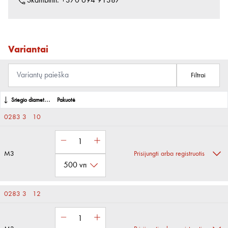
Skambinti:
+370 694 91387
Variantai
Filtrai
Sriegio diametras
Pakuotė
0283 3 10
M3
Prisijungti arba registruotis
0283 3 12