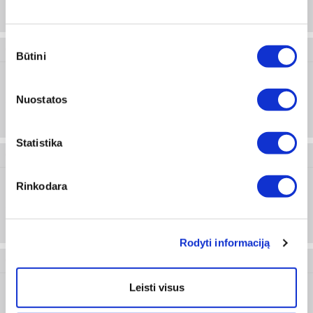
Sutikimo
0283 4 12
Būtini
pasirinkimas
Nuostatos
M4
Prisijungti arba registruotis
Statistika
0283 4 16
Rinkodara
M4
Prisijungti arba registruotis
Rodyti informaciją
0283 4 20
Leisti visus
M4
Prisijungti arba registruotis