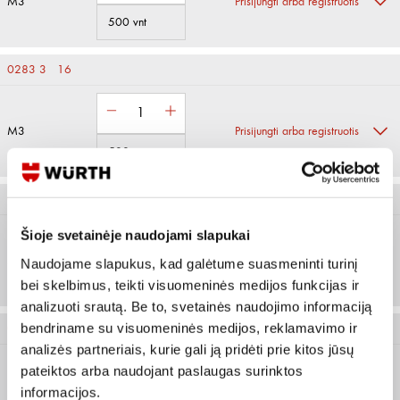
M3
Prisijungti arba registruotis
500 vnt
0283 3 16
M3
Prisijungti arba registruotis
500 vnt
0283 4 8
Šioje svetainėje naudojami slapukai
M4
Prisijungti arba registruotis
Naudojame slapukus, kad galėtume suasmeninti turinį
200 vnt
bei skelbimus, teikti visuomeninės medijos funkcijas ir
analizuoti srautą. Be to, svetainės naudojimo informaciją
bendriname su visuomeninės medijos, reklamavimo ir
0283 4 10
analizės partneriais, kurie gali ją pridėti prie kitos jūsų
pateiktos arba naudojant paslaugas surinktos
informacijos.
M4
Prisijungti arba registruotis