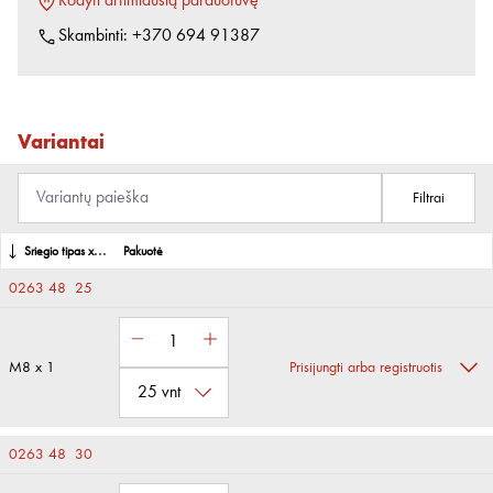
Rodyti artimiausią parduotuvę
Skambinti:
+370 694 91387
Variantai
Filtrai
Sriegio tipas x vardinis skersmuo x žingsnis
Pakuotė
0263 48 25
M8 x 1
Prisijungti arba registruotis
0263 48 30