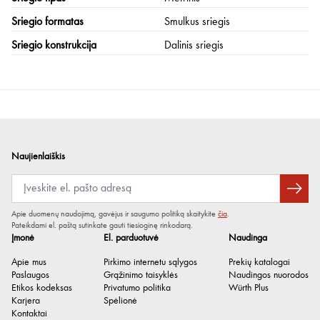
Sriegio formatas
Smulkus sriegis
Sriegio konstrukcija
Dalinis sriegis
Naujienlaiškis
Apie duomenų naudojimą, gavėjus ir saugumo politiką skaitykite
čia
.
Pateikdami el. paštą sutinkate gauti tiesioginę rinkodarą.
Įmonė
El. parduotuvė
Naudinga
Apie mus
Pirkimo internetu sąlygos
Prekių katalogai
Paslaugos
Grąžinimo taisyklės
Naudingos nuorodos
Etikos kodeksas
Privatumo politika
Würth Plus
Karjera
Spėlionė
Kontaktai