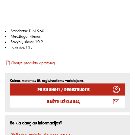
Standartai
:
DIN 960
Medžiaga
:
Plienas
Savybių klasė
:
10.9
Paviršius
:
P3E
Skaityti produkto aprašymą
Kainos matomos tik registruotiems vartotojams.
Prisijungti / Registruotis
Rašyti užklausą
Reikia daugiau informacijos?