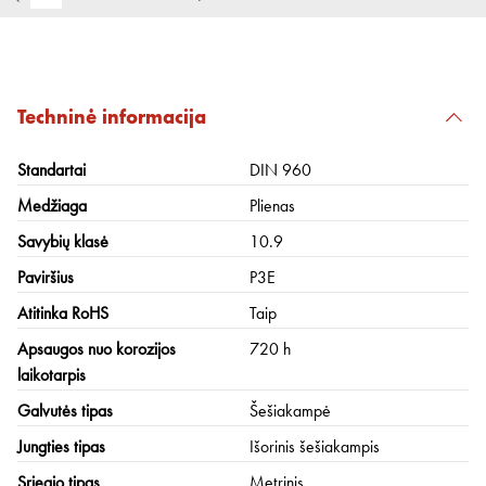
Techninė informacija
Standartai
DIN 960
Medžiaga
Plienas
Savybių klasė
10.9
Paviršius
P3E
Atitinka RoHS
Taip
Apsaugos nuo korozijos
720 h
laikotarpis
Galvutės tipas
Šešiakampė
Jungties tipas
Išorinis šešiakampis
Sriegio tipas
Metrinis