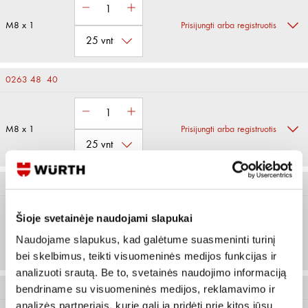
M8 x 1
Prisijungti arba registruotis
0263 48 40
M8 x 1
Prisijungti arba registruotis
0263 410 30
Šioje svetainėje naudojami slapukai
M10 x 1
Prisijungti arba registruotis
Naudojame slapukus, kad galėtume suasmeninti turinį
bei skelbimus, teikti visuomeninės medijos funkcijas ir
analizuoti srautą. Be to, svetainės naudojimo informaciją
0263 410 35
bendriname su visuomeninės medijos, reklamavimo ir
analizės partneriais, kurie gali ją pridėti prie kitos jūsų