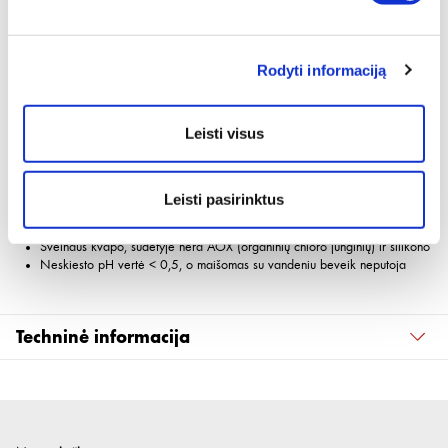
Produkto aprašymas
Kalkėms, boilerių nuoviroms ir rūdims tirpinti vandens apytakos sistemose
Rodyti informaciją
Universaliai panaudojamas. Tinka visoms vandens apytakos sistemoms,
apkalkėjusių detalių valymui voniose jų neardant
Specialūs priedai saugo ir nepažeidžia valomų paviršių valymo metu ir
Leisti visus
po valymo
Priklausomai nuo apnašų kiekio ir sluoksnio, koncentratas skiedžiamas
vandeniu nuo 1:1 iki 1:2 ir užpildžius sistemą, leidžiama cirkuliuoti per
norimą išvalyti sistemą
Leisti pasirinktus
Aukštesnė valymo tirpalo temperatūra (maks. iki 50°C) pagerina valymo
efektyvumą
Švelnaus kvapo, sudėtyje nėra AOX (organinių chloro junginių) ir silikono
Neskiesto pH vertė < 0,5, o maišomas su vandeniu beveik neputoja
Techninė informacija
Kiekis
5 l
Turinio svoris
5.35 kg