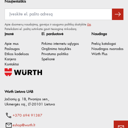
Cheminė bazė
Amidosulfonrūgštis
Naujienlaiškis
Kvapas / aromatas
Tipinis
Spalva
Raudona
Apie duomenų naudojimą, gavėjus ir saugumo politiką skaitykite
čia
.
pH vertė
Pateikdami el. paštą sutinkate gauti tiesioginę rinkodarą.
0.4
Įmonė
El. parduotuvė
Naudinga
pH vertės užtikrinimo sąlygos
esant 20°C
Apie mus
Pirkimo internetu sąlygos
Prekių katalogai
Tankis
1.068 g/cm³
Paslaugos
Grąžinimo taisyklės
Naudingos nuorodos
Etikos kodeksas
Privatumo politika
Würth Plus
Tankio sąlygos
esant 20°C
Karjera
Spėlionė
Kontaktai
Sandėliavimo trukmė po
18 mėn.
pagaminimo
Laikymo trukmės po pagaminimo
nuo 5°C iki 30°C
užtikrinimo sąlygos
Wurth Lietuva UAB
Jačionių g. 1B, Pivonijos sen.
,
Be organinių chloro junginių
Taip
Ukmergės raj.
,
LT-20101
Lietuva
(AOX)
+370 694 91387
Be silikono
Taip
eshop@wurth.lt
Talpykla
Kanistras