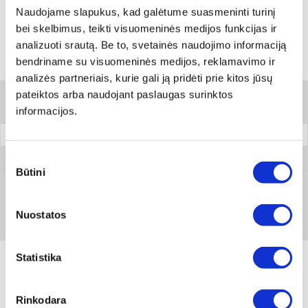
Skambinti:
+370 694 91387
Naudojame slapukus, kad galėtume suasmeninti turinį
bei skelbimus, teikti visuomeninės medijos funkcijas ir
analizuoti srautą. Be to, svetainės naudojimo informaciją
bendriname su visuomeninės medijos, reklamavimo ir
Variantai
analizės partneriais, kurie gali ją pridėti prie kitos jūsų
pateiktos arba naudojant paslaugas surinktos
Filtrai
informacijos.
Pakuotė
Sutikimo
0893 78
Būtini
pasirinkimas
Prisijungti arba registruotis
Nuostatos
1 vnt
Statistika
Rinkodara