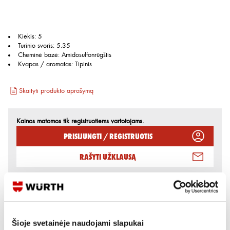
Kiekis
:
5
Turinio svoris
:
5.35
Cheminė bazė
:
Amidosulfonrūgštis
Kvapas / aromatas
:
Tipinis
Skaityti produkto aprašymą
Kainos matomos tik registruotiems vartotojams.
Prisijungti / Registruotis
Rašyti užklausą
Reikia daugiau informacijos?
Rodyti artimiausią parduotuvę
Šioje svetainėje naudojami slapukai