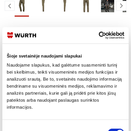
Skaityti produkto aprašymą
Produkto Nr.
M443 075 004
EAN
4251174784319
Šioje svetainėje naudojami slapukai
Kainos matomos tik registruotiems vartotojams.
Naudojame slapukus, kad galėtume suasmeninti turinį
Prisijungti / Registruotis
bei skelbimus, teikti visuomeninės medijos funkcijas ir
Rašyti užklausą
analizuoti srautą. Be to, svetainės naudojimo informaciją
bendriname su visuomeninės medijos, reklamavimo ir
analizės partneriais, kurie gali ją pridėti prie kitos jūsų
pateiktos arba naudojant paslaugas surinktos
Reikia daugiau informacijos?
informacijos.
Rodyti artimiausią parduotuvę
Skambinti:
+370 694 91387
Sutikimo