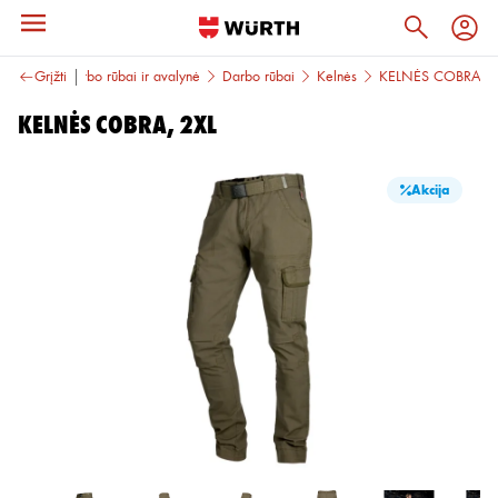
SAUGA
Grįžti
Darbo rūbai ir avalynė
Darbo rūbai
Kelnės
KELNĖS COBRA
KELNĖS COBRA, 2XL
Akcija