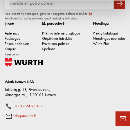
Medžiagos storis g/m²
240 g
Skalbimo temperatūra
30°C
Apie duomenų naudojimą, gavėjus ir saugumo politiką skaitykite
čia
.
Priežiūros instrukcija
Pateikdami el. paštą sutinkate gauti tiesioginę rinkodarą.
Nebalinti, Lyginti žemoje
Įmonė
El. parduotuvė
Naudinga
temperatūroje, Nevalyti
sausuoju būdu
Apie mus
Pirkimo internetu sąlygos
Prekių katalogai
Paslaugos
Grąžinimo taisyklės
Naudingos nuorodos
Etikos kodeksas
Privatumo politika
Würth Plus
Karjera
Spėlionė
Kontaktai
Wurth Lietuva UAB
Jačionių g. 1B, Pivonijos sen.
,
Ukmergės raj.
,
LT-20101
Lietuva
+370 694 91387
eshop@wurth.lt