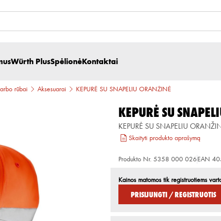
mus
Würth Plus
Spėlionė
Kontaktai
arbo rūbai
Aksesuarai
KEPURĖ SU SNAPELIU ORANŽINĖ
KEPURĖ SU SNAPEL
KEPURĖ SU SNAPELIU ORANŽI
Skaityti produkto aprašymą
Produkto Nr.
5358 000 026
EAN
40
Kainos matomos tik registruotiems vart
Prisijungti / Registruotis