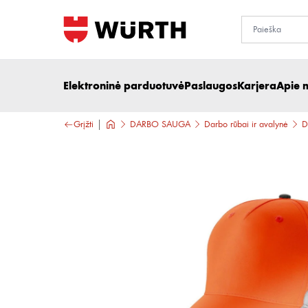
Elektroninė parduotuvė
Paslaugos
Karjera
Apie 
Grįžti
DARBO SAUGA
Darbo rūbai ir avalynė
D