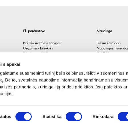
El. parduotuvė
Naudinga
Pirkimo internetu sąlygos
Prekių katalogai
Grąžinimo taisyklės
Naudingos nuorodo
Privatumo politika
Würth Plus
Spėlionė
i slapukai
alėtume suasmeninti turinį bei skelbimus, teikti visuomeninės 
autą. Be to, svetainės naudojimo informaciją bendriname su visu
lizės partneriais, kurie gali ją pridėti prie kitos jūsų pateiktos 
acijos.
tatos
Statistika
Rinkodara