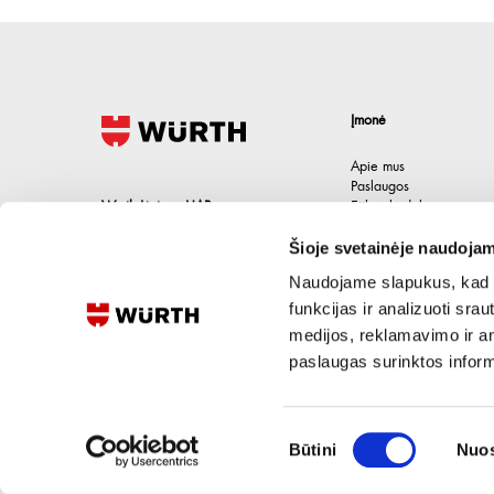
Įmonė
Apie mus
Paslaugos
Wurth Lietuva UAB
Etikos kodeksas
Karjera
Jačionių g. 1B, Pivonijos sen.
,
Šioje svetainėje naudojam
Kontaktai
Ukmergės raj.
,
LT-20101
Lietuva
Naudojame slapukus, kad g
+370 694 91387
funkcijas ir analizuoti sr
medijos, reklamavimo ir ana
eshop@wurth.lt
paslaugas surinktos inform
Sutikimo
Būtini
Nuos
pasirinkimas
©
2026
UAB Wurth Lietuva