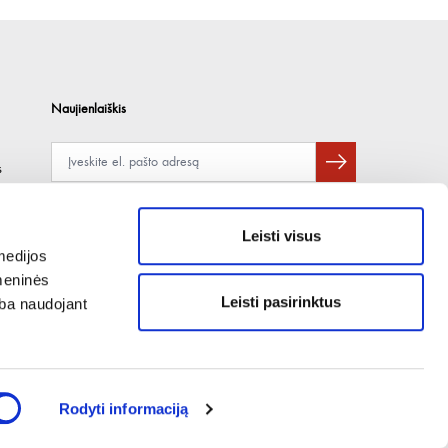
Naujienlaiškis
s
Apie duomenų naudojimą, gavėjus ir saugumo politiką skaitykite
čia
.
Pateikdami el. paštą sutinkate gauti tiesioginę rinkodarą.
Leisti visus
medijos
omeninės
Leisti pasirinktus
arba naudojant
Rodyti informaciją
PRODUKTUS TIEKIAME TIK SUTARTINIAMS VERSLO KLIENTAMS