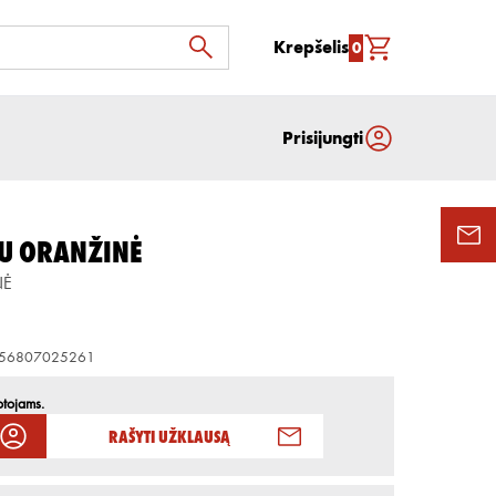
Krepšelis
0
Prisijungti
IU ORANŽINĖ
NĖ
56807025261
otojams.
Rašyti užklausą