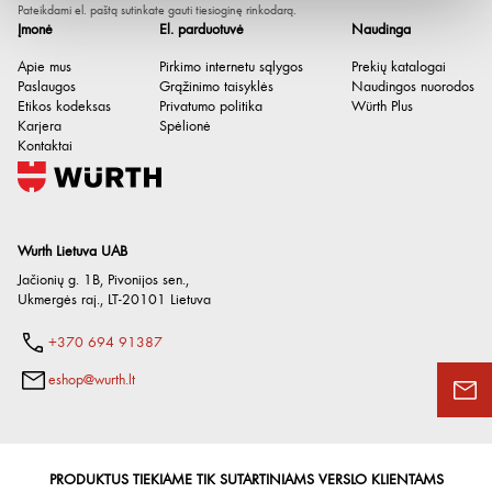
Pateikdami el. paštą sutinkate gauti tiesioginę rinkodarą.
Įmonė
El. parduotuvė
Naudinga
Apie mus
Pirkimo internetu sąlygos
Prekių katalogai
Paslaugos
Grąžinimo taisyklės
Naudingos nuorodos
Etikos kodeksas
Privatumo politika
Würth Plus
Karjera
Spėlionė
Kontaktai
Wurth Lietuva UAB
Jačionių g. 1B, Pivonijos sen.
,
Ukmergės raj.
,
LT-20101
Lietuva
+370 694 91387
eshop@wurth.lt
PRODUKTUS TIEKIAME TIK SUTARTINIAMS VERSLO KLIENTAMS