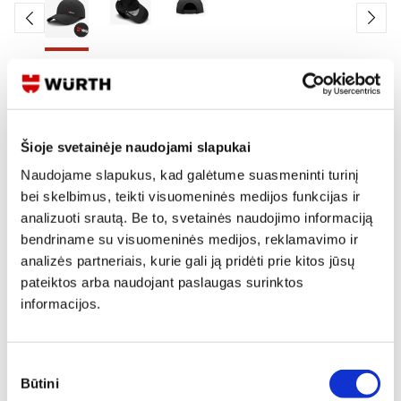
Skaityti produkto aprašymą
Produkto Nr.
0WAG 008 341
Šioje svetainėje naudojami slapukai
Naudojame slapukus, kad galėtume suasmeninti turinį
Kainos matomos tik registruotiems vartotojams.
bei skelbimus, teikti visuomeninės medijos funkcijas ir
Prisijungti / Registruotis
analizuoti srautą. Be to, svetainės naudojimo informaciją
bendriname su visuomeninės medijos, reklamavimo ir
Rašyti užklausą
analizės partneriais, kurie gali ją pridėti prie kitos jūsų
pateiktos arba naudojant paslaugas surinktos
informacijos.
Reikia daugiau informacijos?
Rodyti artimiausią parduotuvę
Sutikimo
Skambinti:
+370 694 91387
Būtini
pasirinkimas